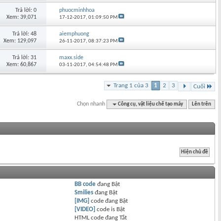
Trả lời: 0
phuocminhhoa
Xem: 39,071
17-12-2017,
01:09:50 PM
Trả lời: 48
aiemphuong
Xem: 129,097
26-11-2017,
08:37:23 PM
Trả lời: 31
maxx.side
Xem: 60,867
03-11-2017,
04:54:48 PM
Trang 1 của 3
1
2
3
Cuối
Chọn nhanh
Công cụ, vật liệu chế tạo máy
Lên trên
BB code
đang
Bật
Smilies
đang
Bật
[IMG]
code đang
Bật
[VIDEO]
code is
Bật
HTML code đang
Tắt