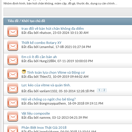
Nhôm định hình, bàn hút chân không, mâm cặp, đồ gá, thước đo, dụng cụ cân chỉnh...
Tiêu đề
/
Khởi tạo chủ đề
trao đổi về bàn hút chân không đa diểm
Bắt đầu bởi
nhatson
‎, 23-03-2024 10:11:30 AM
Thiết kế combo Rotary XY
Bắt đầu bởi
Lenamhai
‎, 17-08-2021 01:27:34 PM
Em có ít đồ cần bán ah
Bắt đầu bởi
Hung22884
‎, 07-11-2019 10:00:03 PM
Tính toán lựa chọn Vitme và Động cơ
Bắt đầu bởi
Thien72
‎, 10-09-2019 09:44:02 AM
Lực kéo của vitme và quán tính.
1
2
Bắt đầu bởi
vanlam1102
‎, 05-10-2014 12:26:18 PM
Hỏi về chống co ngót cho bê tông?
Bắt đầu bởi
Bongmayquathem
‎, 16-09-2018 09:19:11 PM
Vật liệu composite
Bắt đầu bởi
namrex
‎, 03-12-2013 04:21:39 PM
Phân Biệt Inox Thật Giả 2018
Bắt đầu bởi
inoxdaiduong
‎, 04-04-2018 11:10:54 AM