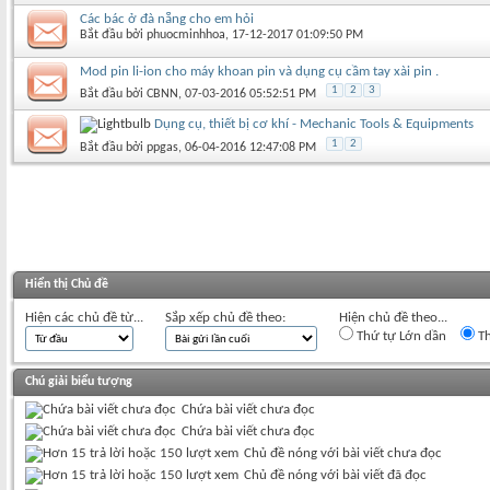
Các bác ở đà nẵng cho em hỏi
Bắt đầu bởi
phuocminhhoa
‎, 17-12-2017 01:09:50 PM
Mod pin li-ion cho máy khoan pin và dụng cụ cầm tay xài pin .
1
2
3
Bắt đầu bởi
CBNN
‎, 07-03-2016 05:52:51 PM
Dụng cụ, thiết bị cơ khí - Mechanic Tools & Equipments
1
2
Bắt đầu bởi
ppgas
‎, 06-04-2016 12:47:08 PM
Hiển thị Chủ đề
Hiện các chủ đề từ...
Sắp xếp chủ đề theo:
Hiện chủ đề theo...
Thứ tự Lớn dần
Th
Chú giải biểu tượng
Chứa bài viết chưa đọc
Chứa bài viết chưa đọc
Chủ đề nóng với bài viết chưa đọc
Chủ đề nóng với bài viết đã đọc