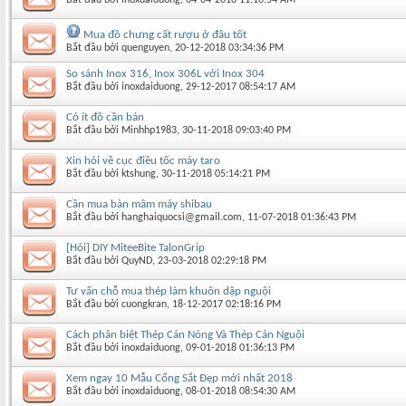
Mua đồ chưng cất rượu ở đâu tốt
Bắt đầu bởi
quenguyen
‎, 20-12-2018 03:34:36 PM
So sánh Inox 316, Inox 306L với Inox 304
Bắt đầu bởi
inoxdaiduong
‎, 29-12-2017 08:54:17 AM
Có ít đồ cần bán
Bắt đầu bởi
Minhhp1983
‎, 30-11-2018 09:03:40 PM
Xin hỏi về cục điều tốc máy taro
Bắt đầu bởi
ktshung
‎, 30-11-2018 05:14:21 PM
Cần mua bàn mâm máy shibau
Bắt đầu bởi
hanghaiquocsi@gmail.com
‎, 11-07-2018 01:36:43 PM
[Hỏi] DIY MiteeBite TalonGrip
Bắt đầu bởi
QuyND
‎, 23-03-2018 02:29:18 PM
Tư vấn chỗ mua thép làm khuôn dập nguội
Bắt đầu bởi
cuongkran
‎, 18-12-2017 02:18:16 PM
Cách phân biệt Thép Cán Nóng Và Thép Cán Nguội
Bắt đầu bởi
inoxdaiduong
‎, 09-01-2018 01:36:13 PM
Xem ngay 10 Mẫu Cổng Sắt Đẹp mới nhất 2018
Bắt đầu bởi
inoxdaiduong
‎, 08-01-2018 08:54:30 AM