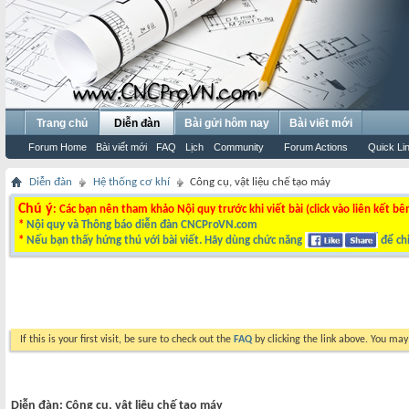
Trang chủ
Diễn đàn
Bài gửi hôm nay
Bài viết mới
Forum Home
Bài viết mới
FAQ
Lịch
Community
Forum Actions
Quick Li
Diễn đàn
Hệ thống cơ khí
Công cụ, vật liệu chế tạo máy
Chú ý
: Các bạn nên tham khảo Nội quy trước khi viết bài (click vào liên kết bê
*
Nội quy và Thông báo diễn đàn CNCProVN.com
*
Nếu bạn thấy hứng thú với bài viết. Hãy dùng chức năng
để chi
If this is your first visit, be sure to check out the
FAQ
by clicking the link above. You ma
Diễn đàn:
Công cụ, vật liệu chế tạo máy