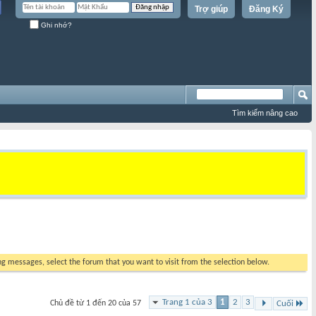
Trợ giúp
Đăng Ký
Ghi nhớ?
Tìm kiếm nâng cao
ing messages, select the forum that you want to visit from the selection below.
Trang 1 của 3
1
2
3
Chủ đề từ 1 đến 20 của 57
Cuối