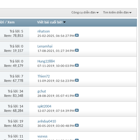
Công cụ diễn đàn
Tìm kiếm diễn đàn
lời
/
Xem
Viết bài cuối bởi
Trả lời: 5
nhatson
Xem: 78,853
25-02-2025,
06:56:27 PM
Trả lời: 0
Lenamhai
Xem: 19,157
17-08-2021,
01:27:34 PM
Trả lời: 0
Hung22884
Xem: 49,179
07-11-2019,
10:00:03 PM
Trả lời: 7
Thien72
Xem: 67,778
11-09-2019,
02:56:23 PM
Trả lời: 34
gchut
Xem: 83,348
28-08-2019,
05:07:41 PM
Trả lời: 14
spkt2004
Xem: 68,284
12-07-2019,
07:54:39 PM
Trả lời: 19
anhduy0410
Xem: 66,052
30-05-2019,
03:00:48 PM
Trả lời: 11
vusvus