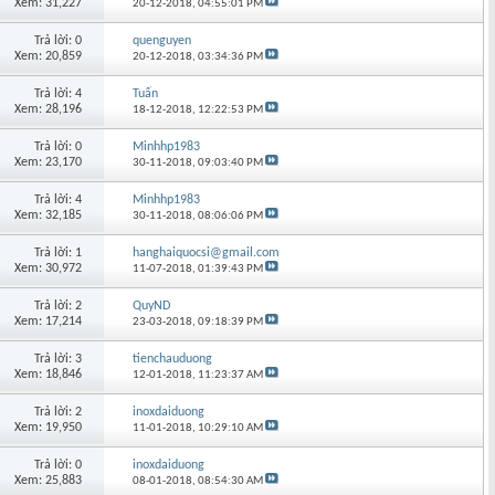
Xem: 31,227
20-12-2018,
04:55:01 PM
Trả lời: 0
quenguyen
Xem: 20,859
20-12-2018,
03:34:36 PM
Trả lời: 4
Tuấn
Xem: 28,196
18-12-2018,
12:22:53 PM
Trả lời: 0
Minhhp1983
Xem: 23,170
30-11-2018,
09:03:40 PM
Trả lời: 4
Minhhp1983
Xem: 32,185
30-11-2018,
08:06:06 PM
Trả lời: 1
hanghaiquocsi@gmail.com
Xem: 30,972
11-07-2018,
01:39:43 PM
Trả lời: 2
QuyND
Xem: 17,214
23-03-2018,
09:18:39 PM
Trả lời: 3
tienchauduong
Xem: 18,846
12-01-2018,
11:23:37 AM
Trả lời: 2
inoxdaiduong
Xem: 19,950
11-01-2018,
10:29:10 AM
Trả lời: 0
inoxdaiduong
Xem: 25,883
08-01-2018,
08:54:30 AM