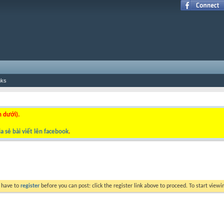
nks
n dưới).
a sẻ bài viết lên facebook
.
y have to
register
before you can post: click the register link above to proceed. To start view