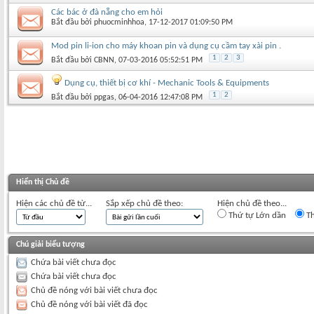
Các bác ở đà nẵng cho em hỏi
Bắt đầu bởi
phuocminhhoa
‎, 17-12-2017 01:09:50 PM
Mod pin li-ion cho máy khoan pin và dụng cụ cầm tay xài pin .
1
2
3
Bắt đầu bởi
CBNN
‎, 07-03-2016 05:52:51 PM
Dụng cụ, thiết bị cơ khí - Mechanic Tools & Equipments
1
2
Bắt đầu bởi
ppgas
‎, 06-04-2016 12:47:08 PM
Hiển thị Chủ đề
Hiện các chủ đề từ...
Sắp xếp chủ đề theo:
Hiện chủ đề theo...
Thứ tự Lớn dần
Th
Chú giải biểu tượng
Chứa bài viết chưa đọc
Chứa bài viết chưa đọc
Chủ đề nóng với bài viết chưa đọc
Chủ đề nóng với bài viết đã đọc