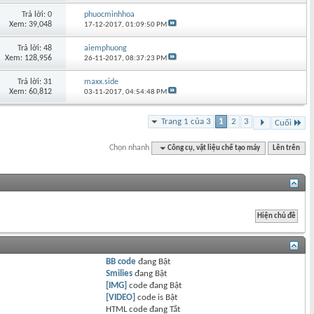
Trả lời: 0
phuocminhhoa
Xem: 39,048
17-12-2017,
01:09:50 PM
Trả lời: 48
aiemphuong
Xem: 128,956
26-11-2017,
08:37:23 PM
Trả lời: 31
maxx.side
Xem: 60,812
03-11-2017,
04:54:48 PM
Trang 1 của 3
1
2
3
Cuối
Chọn nhanh
Công cụ, vật liệu chế tạo máy
Lên trên
BB code
đang
Bật
Smilies
đang
Bật
[IMG]
code đang
Bật
[VIDEO]
code is
Bật
HTML code đang
Tắt