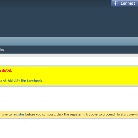
nks
n dưới).
a sẻ bài viết lên facebook
.
y have to
register
before you can post: click the register link above to proceed. To start view