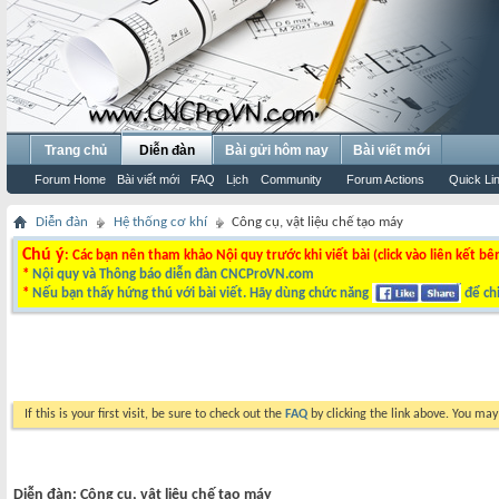
Trang chủ
Diễn đàn
Bài gửi hôm nay
Bài viết mới
Forum Home
Bài viết mới
FAQ
Lịch
Community
Forum Actions
Quick Li
Diễn đàn
Hệ thống cơ khí
Công cụ, vật liệu chế tạo máy
Chú ý
: Các bạn nên tham khảo Nội quy trước khi viết bài (click vào liên kết bê
*
Nội quy và Thông báo diễn đàn CNCProVN.com
*
Nếu bạn thấy hứng thú với bài viết. Hãy dùng chức năng
để chi
If this is your first visit, be sure to check out the
FAQ
by clicking the link above. You ma
Diễn đàn:
Công cụ, vật liệu chế tạo máy