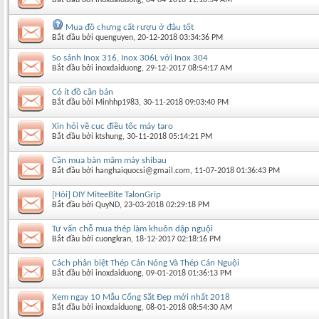
Mua đồ chưng cất rượu ở đâu tốt
Bắt đầu bởi
quenguyen
‎, 20-12-2018 03:34:36 PM
So sánh Inox 316, Inox 306L với Inox 304
Bắt đầu bởi
inoxdaiduong
‎, 29-12-2017 08:54:17 AM
Có ít đồ cần bán
Bắt đầu bởi
Minhhp1983
‎, 30-11-2018 09:03:40 PM
Xin hỏi về cục điều tốc máy taro
Bắt đầu bởi
ktshung
‎, 30-11-2018 05:14:21 PM
Cần mua bàn mâm máy shibau
Bắt đầu bởi
hanghaiquocsi@gmail.com
‎, 11-07-2018 01:36:43 PM
[Hỏi] DIY MiteeBite TalonGrip
Bắt đầu bởi
QuyND
‎, 23-03-2018 02:29:18 PM
Tư vấn chỗ mua thép làm khuôn dập nguội
Bắt đầu bởi
cuongkran
‎, 18-12-2017 02:18:16 PM
Cách phân biệt Thép Cán Nóng Và Thép Cán Nguội
Bắt đầu bởi
inoxdaiduong
‎, 09-01-2018 01:36:13 PM
Xem ngay 10 Mẫu Cổng Sắt Đẹp mới nhất 2018
Bắt đầu bởi
inoxdaiduong
‎, 08-01-2018 08:54:30 AM