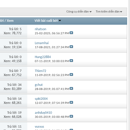
Công cụ diễn đàn
Tìm kiếm diễn đàn
lời
/
Xem
Viết bài cuối bởi
Trả lời: 5
nhatson
Xem: 78,772
25-02-2025,
06:56:27 PM
Trả lời: 0
Lenamhai
Xem: 19,134
17-08-2021,
01:27:34 PM
Trả lời: 0
Hung22884
Xem: 49,158
07-11-2019,
10:00:03 PM
Trả lời: 7
Thien72
Xem: 67,752
11-09-2019,
02:56:23 PM
Trả lời: 34
gchut
Xem: 83,289
28-08-2019,
05:07:41 PM
Trả lời: 14
spkt2004
Xem: 68,261
12-07-2019,
07:54:39 PM
Trả lời: 19
anhduy0410
Xem: 66,026
30-05-2019,
03:00:48 PM
Trả lời: 11
vusvus