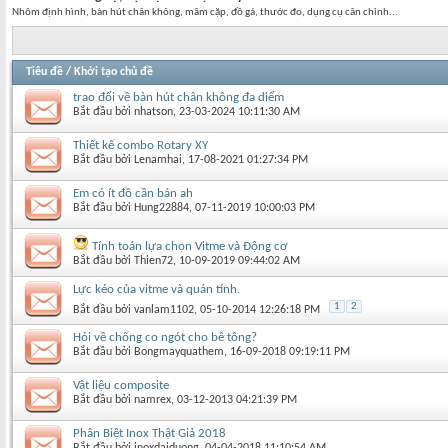
Nhôm định hình, bàn hút chân không, mâm cặp, đồ gá, thước đo, dụng cụ cân chỉnh...
Tiêu đề
/
Khởi tạo chủ đề
trao đổi về bàn hút chân không đa diểm
Bắt đầu bởi
nhatson
‎, 23-03-2024 10:11:30 AM
Thiết kế combo Rotary XY
Bắt đầu bởi
Lenamhai
‎, 17-08-2021 01:27:34 PM
Em có ít đồ cần bán ah
Bắt đầu bởi
Hung22884
‎, 07-11-2019 10:00:03 PM
Tính toán lựa chọn Vitme và Động cơ
Bắt đầu bởi
Thien72
‎, 10-09-2019 09:44:02 AM
Lực kéo của vitme và quán tính.
1
2
Bắt đầu bởi
vanlam1102
‎, 05-10-2014 12:26:18 PM
Hỏi về chống co ngót cho bê tông?
Bắt đầu bởi
Bongmayquathem
‎, 16-09-2018 09:19:11 PM
Vật liệu composite
Bắt đầu bởi
namrex
‎, 03-12-2013 04:21:39 PM
Phân Biệt Inox Thật Giả 2018
Bắt đầu bởi
inoxdaiduong
‎, 04-04-2018 11:10:54 AM