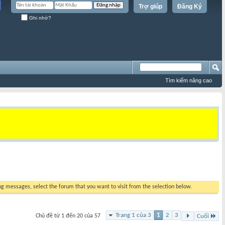
Trợ giúp
Đăng Ký
Ghi nhớ?
Tìm kiếm nâng cao
ing messages, select the forum that you want to visit from the selection below.
Trang 1 của 3
1
2
3
Chủ đề từ 1 đến 20 của 57
Cuối