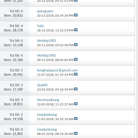
Xem: 31,205
20-12-2018,
04:55:01 PM
Trả lời: 0
quenguyen
Xem: 20,832
20-12-2018,
03:34:36 PM
Trả lời: 4
Tuấn
Xem: 28,178
18-12-2018,
12:22:53 PM
Trả lời: 0
Minhhp1983
Xem: 23,148
30-11-2018,
09:03:40 PM
Trả lời: 4
Minhhp1983
Xem: 32,166
30-11-2018,
08:06:06 PM
Trả lời: 1
hanghaiquocsi@gmail.com
Xem: 30,962
11-07-2018,
01:39:43 PM
Trả lời: 2
QuyND
Xem: 17,189
23-03-2018,
09:18:39 PM
Trả lời: 3
tienchauduong
Xem: 18,815
12-01-2018,
11:23:37 AM
Trả lời: 2
inoxdaiduong
Xem: 19,938
11-01-2018,
10:29:10 AM
Trả lời: 0
inoxdaiduong
Xem: 25,862
08-01-2018,
08:54:30 AM