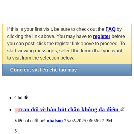
If this is your first visit, be sure to check out the
FAQ
by
clicking the link above. You may have to
register
before
you can post: click the register link above to proceed. To
start viewing messages, select the forum that you want
to visit from the selection below.
Công cụ, vật liệu chế tạo máy
Chủ đề
trao đổi về bàn hút chân không đa diểm
Viết bài cuối bởi
nhatson
25-02-2025
06:56:27 PM
5