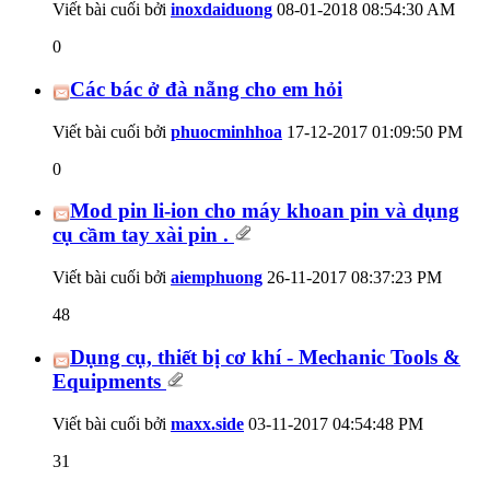
Viết bài cuối bởi
inoxdaiduong
08-01-2018
08:54:30 AM
0
Các bác ở đà nẵng cho em hỏi
Viết bài cuối bởi
phuocminhhoa
17-12-2017
01:09:50 PM
0
Mod pin li-ion cho máy khoan pin và dụng
cụ cầm tay xài pin .
Viết bài cuối bởi
aiemphuong
26-11-2017
08:37:23 PM
48
Dụng cụ, thiết bị cơ khí - Mechanic Tools &
Equipments
Viết bài cuối bởi
maxx.side
03-11-2017
04:54:48 PM
31