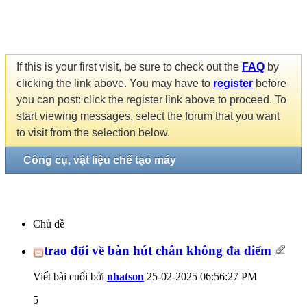
If this is your first visit, be sure to check out the
FAQ
by
clicking the link above. You may have to
register
before
you can post: click the register link above to proceed. To
start viewing messages, select the forum that you want
to visit from the selection below.
Công cụ, vật liệu chế tạo máy
Chủ đề
trao đổi về bàn hút chân không đa diểm
Viết bài cuối bởi
nhatson
25-02-2025
06:56:27 PM
5