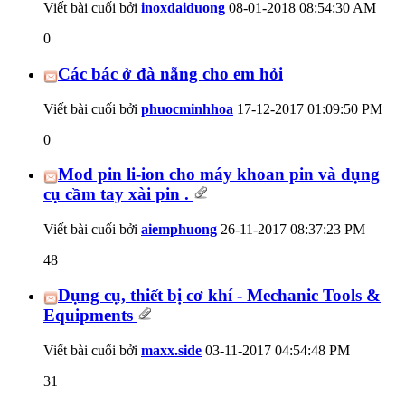
Viết bài cuối bởi
inoxdaiduong
08-01-2018
08:54:30 AM
0
Các bác ở đà nẵng cho em hỏi
Viết bài cuối bởi
phuocminhhoa
17-12-2017
01:09:50 PM
0
Mod pin li-ion cho máy khoan pin và dụng
cụ cầm tay xài pin .
Viết bài cuối bởi
aiemphuong
26-11-2017
08:37:23 PM
48
Dụng cụ, thiết bị cơ khí - Mechanic Tools &
Equipments
Viết bài cuối bởi
maxx.side
03-11-2017
04:54:48 PM
31