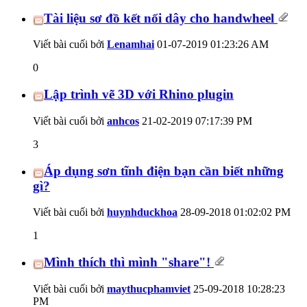
Tài liệu sơ đồ kết nối dây cho handwheel
Viết bài cuối bởi
Lenamhai
01-07-2019
01:23:26 AM
0
Lập trình vẽ 3D với Rhino plugin
Viết bài cuối bởi
anhcos
21-02-2019
07:17:39 PM
3
Áp dụng sơn tĩnh điện bạn cần biết những
gì?
Viết bài cuối bởi
huynhduckhoa
28-09-2018
01:02:02 PM
1
Mình thích thì mình "share"!
Viết bài cuối bởi
maythucphamviet
25-09-2018
10:28:23
PM