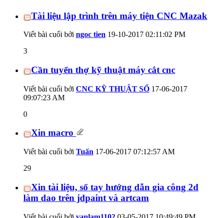
Tài liệu lập trình trên máy tiện CNC Mazak
Viết bài cuối bởi
ngoc tien
19-10-2017
02:11:02 PM
3
Cần tuyển thợ kỹ thuật máy cắt cnc
Viết bài cuối bởi
CNC KỸ THUẬT SỐ
17-06-2017
09:07:23 AM
0
Xin macro
Viết bài cuối bởi
Tuấn
17-06-2017
07:12:57 AM
29
Xin tài liệu, sổ tay hướng dẫn gia công 2d
làm dao trên jdpaint và artcam
Viết bài cuối bởi
vanlam1102
03-05-2017
10:49:49 PM