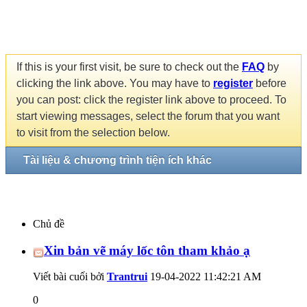
If this is your first visit, be sure to check out the
FAQ
by
clicking the link above. You may have to
register
before
you can post: click the register link above to proceed. To
start viewing messages, select the forum that you want
to visit from the selection below.
Tài liệu & chương trình tiện ích khác
Chủ đề
Xin bản vẽ máy lốc tôn tham khảo ạ
Viết bài cuối bởi
Trantrui
19-04-2022
11:42:21 AM
0