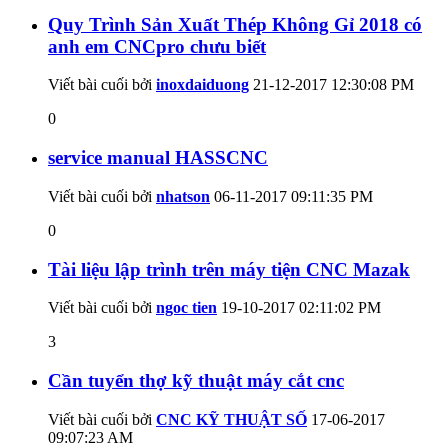
Quy Trình Sản Xuất Thép Không Gỉ 2018 có
anh em CNCpro chưu biết
Viết bài cuối bởi
inoxdaiduong
21-12-2017
12:30:08 PM
0
service manual HASSCNC
Viết bài cuối bởi
nhatson
06-11-2017
09:11:35 PM
0
Tài liệu lập trình trên máy tiện CNC Mazak
Viết bài cuối bởi
ngoc tien
19-10-2017
02:11:02 PM
3
Cần tuyển thợ kỹ thuật máy cắt cnc
Viết bài cuối bởi
CNC KỸ THUẬT SỐ
17-06-2017
09:07:23 AM