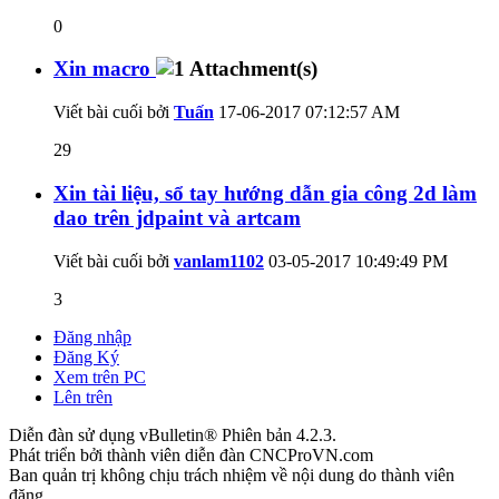
0
Xin macro
Viết bài cuối bởi
Tuấn
17-06-2017
07:12:57 AM
29
Xin tài liệu, sổ tay hướng dẫn gia công 2d làm
dao trên jdpaint và artcam
Viết bài cuối bởi
vanlam1102
03-05-2017
10:49:49 PM
3
Đăng nhập
Đăng Ký
Xem trên PC
Lên trên
Diễn đàn sử dụng vBulletin® Phiên bản 4.2.3.
Phát triển bởi thành viên diễn đàn CNCProVN.com
Ban quản trị không chịu trách nhiệm về nội dung do thành viên
đăng.