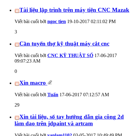
Tài liệu lập trình trên máy tiện CNC Mazak
Viết bài cuối bởi
ngoc tien
19-10-2017
02:11:02 PM
3
Cần tuyển thợ kỹ thuật máy cắt cnc
Viết bài cuối bởi
CNC KỸ THUẬT SỐ
17-06-2017
09:07:23 AM
0
Xin macro
Viết bài cuối bởi
Tuấn
17-06-2017
07:12:57 AM
29
Xin tài liệu, sổ tay hướng dẫn gia công 2d
làm dao trên jdpaint và artcam
Viết bài cuối bởi
vanlam1102
03-05-2017
10:49:49 PM