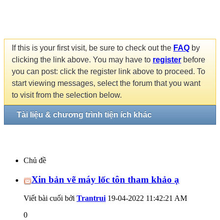
If this is your first visit, be sure to check out the
FAQ
by
clicking the link above. You may have to
register
before
you can post: click the register link above to proceed. To
start viewing messages, select the forum that you want
to visit from the selection below.
Tài liệu & chương trình tiện ích khác
Chủ đề
Xin bản vẽ máy lốc tôn tham khảo ạ
Viết bài cuối bởi
Trantrui
19-04-2022
11:42:21 AM
0