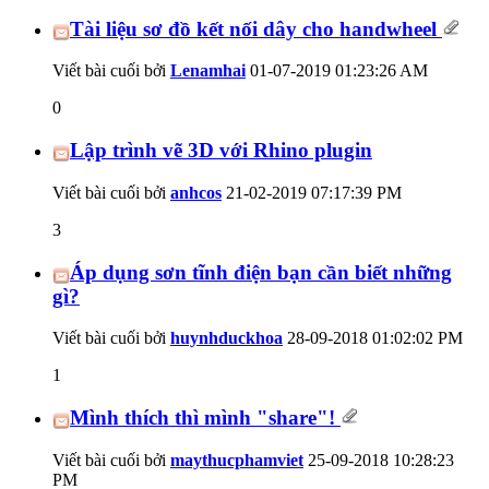
Tài liệu sơ đồ kết nối dây cho handwheel
Viết bài cuối bởi
Lenamhai
01-07-2019
01:23:26 AM
0
Lập trình vẽ 3D với Rhino plugin
Viết bài cuối bởi
anhcos
21-02-2019
07:17:39 PM
3
Áp dụng sơn tĩnh điện bạn cần biết những
gì?
Viết bài cuối bởi
huynhduckhoa
28-09-2018
01:02:02 PM
1
Mình thích thì mình "share"!
Viết bài cuối bởi
maythucphamviet
25-09-2018
10:28:23
PM