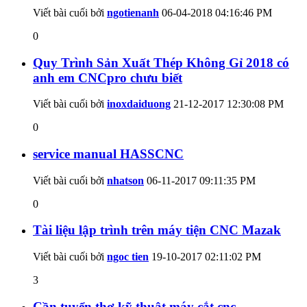
Viết bài cuối bởi
ngotienanh
06-04-2018
04:16:46 PM
0
Quy Trình Sản Xuất Thép Không Gỉ 2018 có
anh em CNCpro chưu biết
Viết bài cuối bởi
inoxdaiduong
21-12-2017
12:30:08 PM
0
service manual HASSCNC
Viết bài cuối bởi
nhatson
06-11-2017
09:11:35 PM
0
Tài liệu lập trình trên máy tiện CNC Mazak
Viết bài cuối bởi
ngoc tien
19-10-2017
02:11:02 PM
3
Cần tuyển thợ kỹ thuật máy cắt cnc