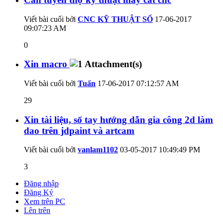
Viết bài cuối bởi
CNC KỸ THUẬT SỐ
17-06-2017
09:07:23 AM
0
Xin macro
Viết bài cuối bởi
Tuấn
17-06-2017
07:12:57 AM
29
Xin tài liệu, sổ tay hướng dẫn gia công 2d làm
dao trên jdpaint và artcam
Viết bài cuối bởi
vanlam1102
03-05-2017
10:49:49 PM
3
Đăng nhập
Đăng Ký
Xem trên PC
Lên trên