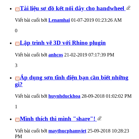
Tài liệu sơ đồ kết nối dây cho handwheel
Viết bài cuối bởi
Lenamhai
01-07-2019
01:23:26 AM
0
Lập trình vẽ 3D với Rhino plugin
Viết bài cuối bởi
anhcos
21-02-2019
07:17:39 PM
3
Áp dụng sơn tĩnh điện bạn cần biết những
gì?
Viết bài cuối bởi
huynhduckhoa
28-09-2018
01:02:02 PM
1
Mình thích thì mình "share"!
Viết bài cuối bởi
maythucphamviet
25-09-2018
10:28:23
PM