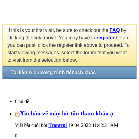
If this is your first visit, be sure to check out the
FAQ
by
clicking the link above. You may have to
register
before
you can post: click the register link above to proceed. To
start viewing messages, select the forum that you want
to visit from the selection below.
Tài liệu & chương trình tiện ích khác
Chủ đề
Xin bản vẽ máy lốc tôn tham khảo ạ
Viết bài cuối bởi
Trantrui
19-04-2022
11:42:21 AM
0