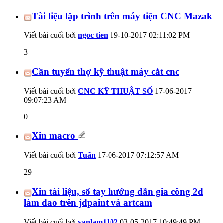
Tài liệu lập trình trên máy tiện CNC Mazak
Viết bài cuối bởi
ngoc tien
19-10-2017
02:11:02 PM
3
Cần tuyển thợ kỹ thuật máy cắt cnc
Viết bài cuối bởi
CNC KỸ THUẬT SỐ
17-06-2017
09:07:23 AM
0
Xin macro
Viết bài cuối bởi
Tuấn
17-06-2017
07:12:57 AM
29
Xin tài liệu, sổ tay hướng dẫn gia công 2d
làm dao trên jdpaint và artcam
Viết bài cuối bởi
vanlam1102
03-05-2017
10:49:49 PM