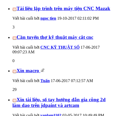
Tài liệu lập trình trên máy tiện CNC Mazak
Viết bài cuối bởi
ngoc tien
19-10-2017
02:11:02 PM
3
Cần tuyển thợ kỹ thuật máy cắt cnc
Viết bài cuối bởi
CNC KỸ THUẬT SỐ
17-06-2017
09:07:23 AM
0
Xin macro
Viết bài cuối bởi
Tuấn
17-06-2017
07:12:57 AM
29
Xin tài liệu, sổ tay hướng dẫn gia công 2d
làm dao trên jdpaint và artcam
Viết bài cuối bởi
vanlam1102
03-05-2017
10:49:49 PM