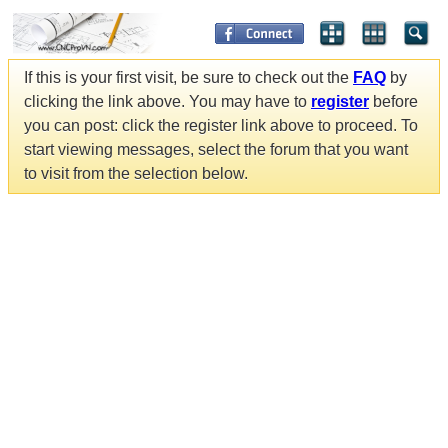
If this is your first visit, be sure to check out the
FAQ
by
clicking the link above. You may have to
register
before
you can post: click the register link above to proceed. To
start viewing messages, select the forum that you want
to visit from the selection below.