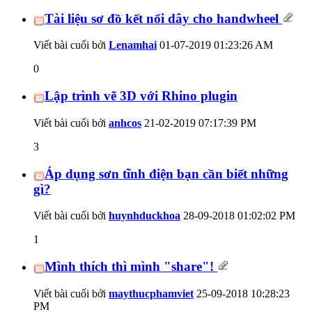
Tài liệu sơ đồ kết nối dây cho handwheel
Viết bài cuối bởi
Lenamhai
01-07-2019
01:23:26 AM
0
Lập trình vẽ 3D với Rhino plugin
Viết bài cuối bởi
anhcos
21-02-2019
07:17:39 PM
3
Áp dụng sơn tĩnh điện bạn cần biết những
gì?
Viết bài cuối bởi
huynhduckhoa
28-09-2018
01:02:02 PM
1
Mình thích thì mình "share"!
Viết bài cuối bởi
maythucphamviet
25-09-2018
10:28:23
PM