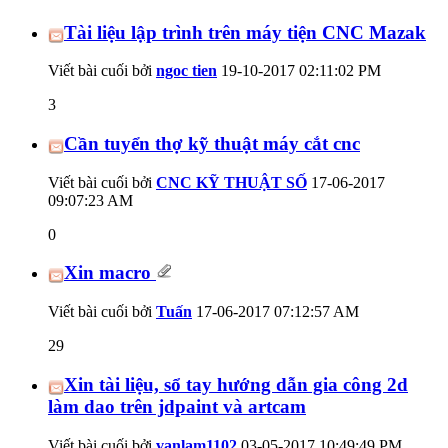
Tài liệu lập trình trên máy tiện CNC Mazak
Viết bài cuối bởi
ngoc tien
19-10-2017
02:11:02 PM
3
Cần tuyển thợ kỹ thuật máy cắt cnc
Viết bài cuối bởi
CNC KỸ THUẬT SỐ
17-06-2017
09:07:23 AM
0
Xin macro
Viết bài cuối bởi
Tuấn
17-06-2017
07:12:57 AM
29
Xin tài liệu, sổ tay hướng dẫn gia công 2d
làm dao trên jdpaint và artcam
Viết bài cuối bởi
vanlam1102
03-05-2017
10:49:49 PM