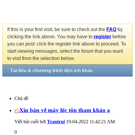
If this is your first visit, be sure to check out the
FAQ
by
clicking the link above. You may have to
register
before
you can post: click the register link above to proceed. To
start viewing messages, select the forum that you want
to visit from the selection below.
Tài liệu & chương trình tiện ích khác
Chủ đề
Xin bản vẽ máy lốc tôn tham khảo ạ
Viết bài cuối bởi
Trantrui
19-04-2022
11:42:21 AM
0