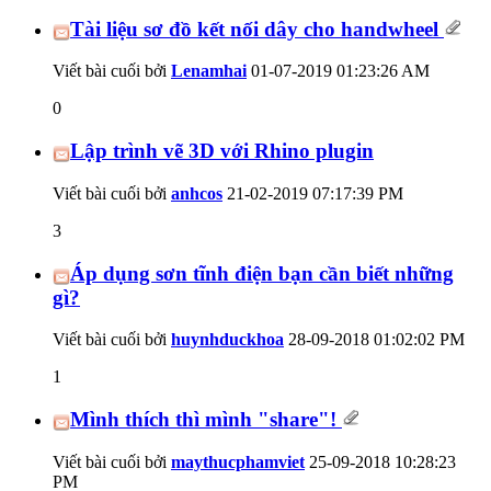
Tài liệu sơ đồ kết nối dây cho handwheel
Viết bài cuối bởi
Lenamhai
01-07-2019
01:23:26 AM
0
Lập trình vẽ 3D với Rhino plugin
Viết bài cuối bởi
anhcos
21-02-2019
07:17:39 PM
3
Áp dụng sơn tĩnh điện bạn cần biết những
gì?
Viết bài cuối bởi
huynhduckhoa
28-09-2018
01:02:02 PM
1
Mình thích thì mình "share"!
Viết bài cuối bởi
maythucphamviet
25-09-2018
10:28:23
PM