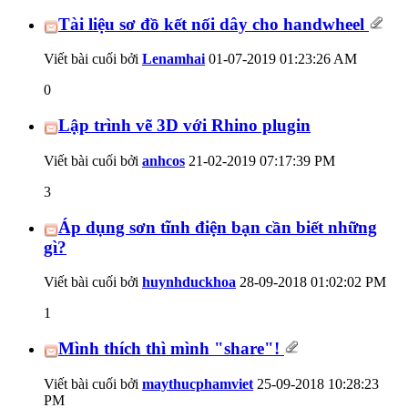
Tài liệu sơ đồ kết nối dây cho handwheel
Viết bài cuối bởi
Lenamhai
01-07-2019
01:23:26 AM
0
Lập trình vẽ 3D với Rhino plugin
Viết bài cuối bởi
anhcos
21-02-2019
07:17:39 PM
3
Áp dụng sơn tĩnh điện bạn cần biết những
gì?
Viết bài cuối bởi
huynhduckhoa
28-09-2018
01:02:02 PM
1
Mình thích thì mình "share"!
Viết bài cuối bởi
maythucphamviet
25-09-2018
10:28:23
PM