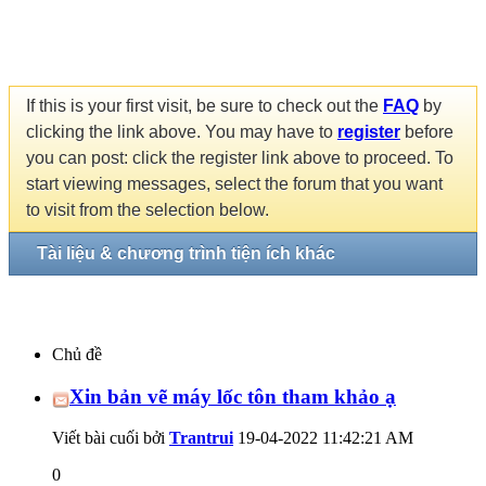
If this is your first visit, be sure to check out the
FAQ
by
clicking the link above. You may have to
register
before
you can post: click the register link above to proceed. To
start viewing messages, select the forum that you want
to visit from the selection below.
Tài liệu & chương trình tiện ích khác
Chủ đề
Xin bản vẽ máy lốc tôn tham khảo ạ
Viết bài cuối bởi
Trantrui
19-04-2022
11:42:21 AM
0