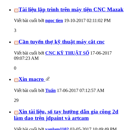
Tài liệu lập trình trên máy tiện CNC Mazak
Viết bài cuối bởi
ngoc tien
19-10-2017
02:11:02 PM
3
Cần tuyển thợ kỹ thuật máy cắt cnc
Viết bài cuối bởi
CNC KỸ THUẬT SỐ
17-06-2017
09:07:23 AM
0
Xin macro
Viết bài cuối bởi
Tuấn
17-06-2017
07:12:57 AM
29
Xin tài liệu, sổ tay hướng dẫn gia công 2d
làm dao trên jdpaint và artcam
Viết bài cuối bởi
vanlam1102
03-05-2017
10:49:49 PM