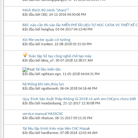
Mình thích thì mình "share"!
Bắt đầu bởi
CKD
‎, 24-12-2016 04:50:06 PM
BÁC nào cần thì vào lấy MIỄN PHÍ TÀI LIỆU TỰ HỌC CATIA V5 THIẾT KẾ
Bắt đầu bởi
honghuy
‎, 03-04-2017 04:13:40 PM
Xin file vecter quân cờ tướng
Bắt đầu bởi
tranken
‎, 22-08-2018 05:15:50 PM
Toàn tập Sổ tay công nghệ chế tạo máy
Bắt đầu bởi
bkna_x7
‎, 30-07-2018 12:38:57 AM
Tài liệu biến tần
Bắt đầu bởi
ngthtam.egn
‎, 11-05-2018 04:04:31 PM
hệ thống khí nén,thủy lực
Bắt đầu bởi
ngotienanh
‎, 06-04-2018 04:16:46 PM
Quy Trình Sản Xuất Thép Không Gỉ 2018 có anh em CNCpro chưu biết
Bắt đầu bởi
inoxdaiduong
‎, 21-12-2017 12:30:08 PM
service manual HASSCNC
Bắt đầu bởi
nhatson
‎, 06-11-2017 09:11:35 PM
Tài liệu lập trình trên máy tiện CNC Mazak
Bắt đầu bởi
hardfarmer
‎, 07-08-2016 12:01:44 AM