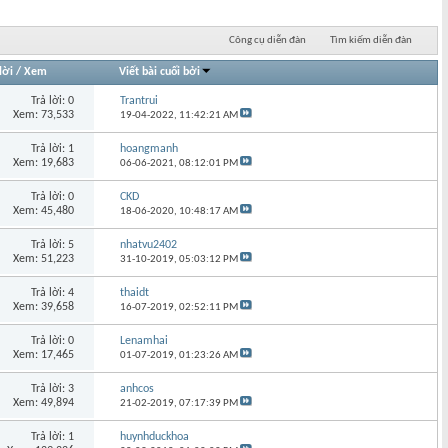
Công cụ diễn đàn
Tìm kiếm diễn đàn
lời
/
Xem
Viết bài cuối bởi
Trả lời: 0
Trantrui
Xem: 73,533
19-04-2022,
11:42:21 AM
Trả lời: 1
hoangmanh
Xem: 19,683
06-06-2021,
08:12:01 PM
Trả lời: 0
CKD
Xem: 45,480
18-06-2020,
10:48:17 AM
Trả lời: 5
nhatvu2402
Xem: 51,223
31-10-2019,
05:03:12 PM
Trả lời: 4
thaidt
Xem: 39,658
16-07-2019,
02:52:11 PM
Trả lời: 0
Lenamhai
Xem: 17,465
01-07-2019,
01:23:26 AM
Trả lời: 3
anhcos
Xem: 49,894
21-02-2019,
07:17:39 PM
Trả lời: 1
huynhduckhoa