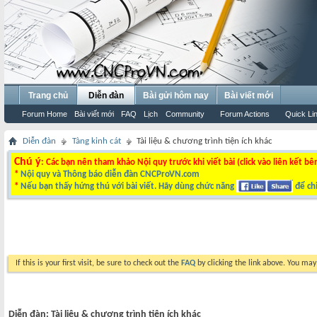
Trang chủ
Diễn đàn
Bài gửi hôm nay
Bài viết mới
Forum Home
Bài viết mới
FAQ
Lịch
Community
Forum Actions
Quick Li
Diễn đàn
Tàng kinh cát
Tài liệu & chương trình tiện ích khác
Chú ý
: Các bạn nên tham khảo Nội quy trước khi viết bài (click vào liên kết bê
*
Nội quy và Thông báo diễn đàn CNCProVN.com
*
Nếu bạn thấy hứng thú với bài viết. Hãy dùng chức năng
để chi
If this is your first visit, be sure to check out the
FAQ
by clicking the link above. You ma
Diễn đàn:
Tài liệu & chương trình tiện ích khác