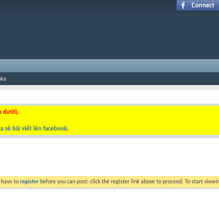
nks
n dưới).
a sẻ bài viết lên facebook
.
y have to
register
before you can post: click the register link above to proceed. To start view