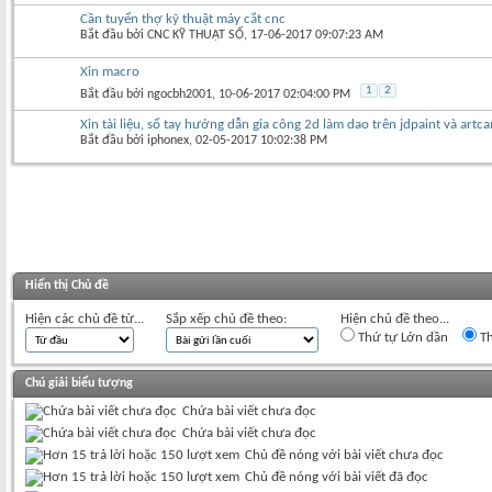
Cần tuyển thợ kỹ thuật máy cắt cnc
Bắt đầu bởi
CNC KỸ THUẬT SỐ
‎, 17-06-2017 09:07:23 AM
Xin macro
1
2
Bắt đầu bởi
ngocbh2001
‎, 10-06-2017 02:04:00 PM
Xin tài liệu, sổ tay hướng dẫn gia công 2d làm dao trên jdpaint và artc
Bắt đầu bởi
iphonex
‎, 02-05-2017 10:02:38 PM
Hiển thị Chủ đề
Hiện các chủ đề từ...
Sắp xếp chủ đề theo:
Hiện chủ đề theo...
Thứ tự Lớn dần
Th
Chú giải biểu tượng
Chứa bài viết chưa đọc
Chứa bài viết chưa đọc
Chủ đề nóng với bài viết chưa đọc
Chủ đề nóng với bài viết đã đọc