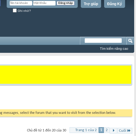
Trợ giúp
Đăng Ký
Ghi nhớ?
Tìm kiếm nâng cao
ing messages, select the forum that you want to visit from the selection below.
Trang 1 của 2
1
2
Chủ đề từ 1 đến 20 của 30
Cuối