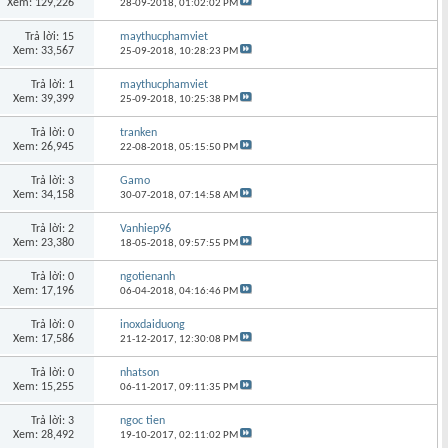
Xem: 129,226
28-09-2018,
01:02:02 PM
Trả lời: 15
maythucphamviet
Xem: 33,567
25-09-2018,
10:28:23 PM
Trả lời: 1
maythucphamviet
Xem: 39,399
25-09-2018,
10:25:38 PM
Trả lời: 0
tranken
Xem: 26,945
22-08-2018,
05:15:50 PM
Trả lời: 3
Gamo
Xem: 34,158
30-07-2018,
07:14:58 AM
Trả lời: 2
Vanhiep96
Xem: 23,380
18-05-2018,
09:57:55 PM
Trả lời: 0
ngotienanh
Xem: 17,196
06-04-2018,
04:16:46 PM
Trả lời: 0
inoxdaiduong
Xem: 17,586
21-12-2017,
12:30:08 PM
Trả lời: 0
nhatson
Xem: 15,255
06-11-2017,
09:11:35 PM
Trả lời: 3
ngoc tien
Xem: 28,492
19-10-2017,
02:11:02 PM