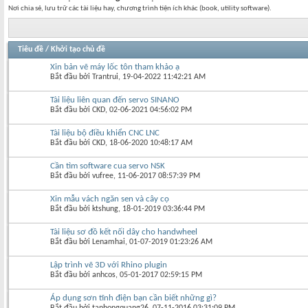
Nơi chia sẻ, lưu trữ các tài liệu hay, chương trình tiện ích khác (book, utility software).
Tiêu đề
/
Khởi tạo chủ đề
Xin bản vẽ máy lốc tôn tham khảo ạ
Bắt đầu bởi
Trantrui
‎, 19-04-2022 11:42:21 AM
Tài liệu liên quan đến servo SINANO
Bắt đầu bởi
CKD
‎, 02-06-2021 04:56:02 PM
Tài liệu bộ điều khiển CNC LNC
Bắt đầu bởi
CKD
‎, 18-06-2020 10:48:17 AM
Cần tìm software cua servo NSK
Bắt đầu bởi
vufree
‎, 11-06-2017 08:57:39 PM
Xin mẫu vách ngăn sen và cây cọ
Bắt đầu bởi
ktshung
‎, 18-01-2019 03:36:44 PM
Tài liệu sơ đồ kết nối dây cho handwheel
Bắt đầu bởi
Lenamhai
‎, 01-07-2019 01:23:26 AM
Lập trình vẽ 3D với Rhino plugin
Bắt đầu bởi
anhcos
‎, 05-01-2017 02:59:15 PM
Áp dụng sơn tĩnh điện bạn cần biết những gì?
Bắt đầu bởi
tanhongquang26
‎, 07-11-2016 03:31:09 PM