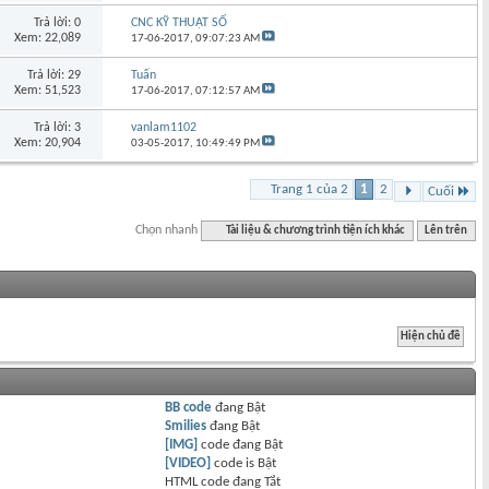
Trả lời: 0
CNC KỸ THUẬT SỐ
Xem: 22,089
17-06-2017,
09:07:23 AM
Trả lời: 29
Tuấn
Xem: 51,523
17-06-2017,
07:12:57 AM
Trả lời: 3
vanlam1102
Xem: 20,904
03-05-2017,
10:49:49 PM
Trang 1 của 2
1
2
Cuối
Chọn nhanh
Tài liệu & chương trình tiện ích khác
Lên trên
BB code
đang
Bật
Smilies
đang
Bật
[IMG]
code đang
Bật
[VIDEO]
code is
Bật
HTML code đang
Tắt