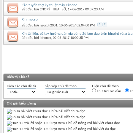
Cần tuyển thợ kỹ thuật máy cắt cnc
Bắt đầu bởi
CNC KỸ THUẬT SỐ
‎, 17-06-2017 09:07:23 AM
Xin macro
1
2
Bắt đầu bởi
ngocbh2001
‎, 10-06-2017 02:04:00 PM
Xin tài liệu, sổ tay hướng dẫn gia công 2d làm dao trên jdpaint và artc
Bắt đầu bởi
iphonex
‎, 02-05-2017 10:02:38 PM
Hiển thị Chủ đề
Hiện các chủ đề từ...
Sắp xếp chủ đề theo:
Hiện chủ đề theo...
Thứ tự Lớn dần
Th
Chú giải biểu tượng
Chứa bài viết chưa đọc
Chứa bài viết chưa đọc
Chủ đề nóng với bài viết chưa đọc
Chủ đề nóng với bài viết đã đọc