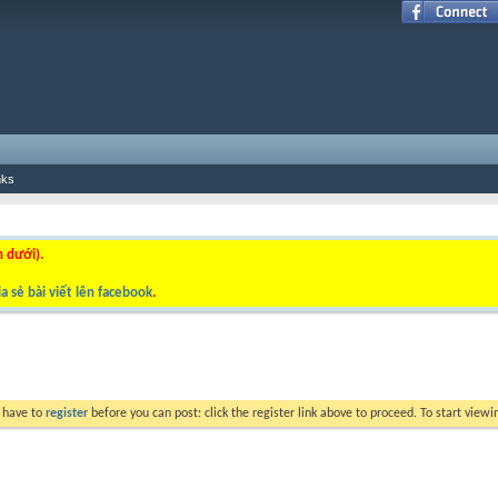
nks
n dưới).
a sẻ bài viết lên facebook
.
y have to
register
before you can post: click the register link above to proceed. To start view