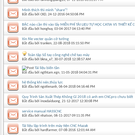
Mình thích thì mình "share"!
Bắt đầu bởi
CKD
‎, 24-12-2016 04:50:06 PM
BÁC nào cần thì vào lấy MIỄN PHÍ TÀI LIỆU TỰ HỌC CATIA V5 THIẾT KẾ
Bắt đầu bởi
honghuy
‎, 03-04-2017 04:13:40 PM
Xin file vecter quân cờ tướng
Bắt đầu bởi
tranken
‎, 22-08-2018 05:15:50 PM
Toàn tập Sổ tay công nghệ chế tạo máy
Bắt đầu bởi
bkna_x7
‎, 30-07-2018 12:38:57 AM
Tài liệu biến tần
Bắt đầu bởi
ngthtam.egn
‎, 11-05-2018 04:04:31 PM
hệ thống khí nén,thủy lực
Bắt đầu bởi
ngotienanh
‎, 06-04-2018 04:16:46 PM
Quy Trình Sản Xuất Thép Không Gỉ 2018 có anh em CNCpro chưu biết
Bắt đầu bởi
inoxdaiduong
‎, 21-12-2017 12:30:08 PM
service manual HASSCNC
Bắt đầu bởi
nhatson
‎, 06-11-2017 09:11:35 PM
Tài liệu lập trình trên máy tiện CNC Mazak
Bắt đầu bởi
hardfarmer
‎, 07-08-2016 12:01:44 AM