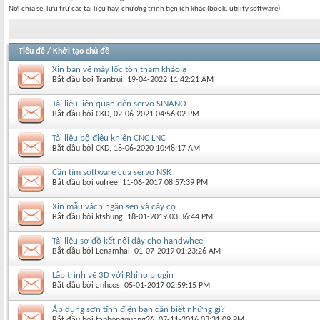
Nơi chia sẻ, lưu trữ các tài liệu hay, chương trình tiện ích khác (book, utility software).
Tiêu đề
/
Khởi tạo chủ đề
Xin bản vẽ máy lốc tôn tham khảo ạ
Bắt đầu bởi
Trantrui
‎, 19-04-2022 11:42:21 AM
Tài liệu liên quan đến servo SINANO
Bắt đầu bởi
CKD
‎, 02-06-2021 04:56:02 PM
Tài liệu bộ điều khiển CNC LNC
Bắt đầu bởi
CKD
‎, 18-06-2020 10:48:17 AM
Cần tìm software cua servo NSK
Bắt đầu bởi
vufree
‎, 11-06-2017 08:57:39 PM
Xin mẫu vách ngăn sen và cây cọ
Bắt đầu bởi
ktshung
‎, 18-01-2019 03:36:44 PM
Tài liệu sơ đồ kết nối dây cho handwheel
Bắt đầu bởi
Lenamhai
‎, 01-07-2019 01:23:26 AM
Lập trình vẽ 3D với Rhino plugin
Bắt đầu bởi
anhcos
‎, 05-01-2017 02:59:15 PM
Áp dụng sơn tĩnh điện bạn cần biết những gì?
Bắt đầu bởi
tanhongquang26
‎, 07-11-2016 03:31:09 PM