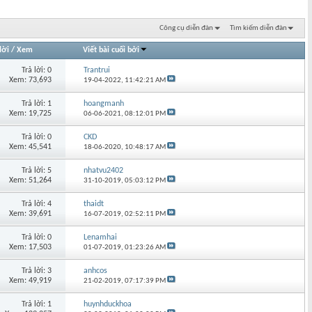
Công cụ diễn đàn
Tìm kiếm diễn đàn
lời
/
Xem
Viết bài cuối bởi
Trả lời: 0
Trantrui
Xem: 73,693
19-04-2022,
11:42:21 AM
Trả lời: 1
hoangmanh
Xem: 19,725
06-06-2021,
08:12:01 PM
Trả lời: 0
CKD
Xem: 45,541
18-06-2020,
10:48:17 AM
Trả lời: 5
nhatvu2402
Xem: 51,264
31-10-2019,
05:03:12 PM
Trả lời: 4
thaidt
Xem: 39,691
16-07-2019,
02:52:11 PM
Trả lời: 0
Lenamhai
Xem: 17,503
01-07-2019,
01:23:26 AM
Trả lời: 3
anhcos
Xem: 49,919
21-02-2019,
07:17:39 PM
Trả lời: 1
huynhduckhoa