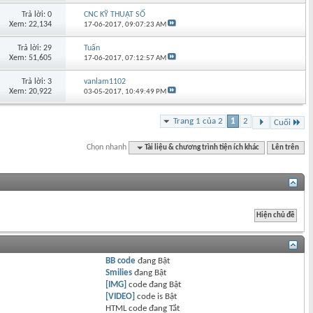
Trả lời: 0
CNC KỸ THUẬT SỐ
Xem: 22,134
17-06-2017,
09:07:23 AM
Trả lời: 29
Tuấn
Xem: 51,605
17-06-2017,
07:12:57 AM
Trả lời: 3
vanlam1102
Xem: 20,922
03-05-2017,
10:49:49 PM
Trang 1 của 2
1
2
Cuối
Chọn nhanh
Tài liệu & chương trình tiện ích khác
Lên trên
BB code
đang
Bật
Smilies
đang
Bật
[IMG]
code đang
Bật
[VIDEO]
code is
Bật
HTML code đang
Tắt