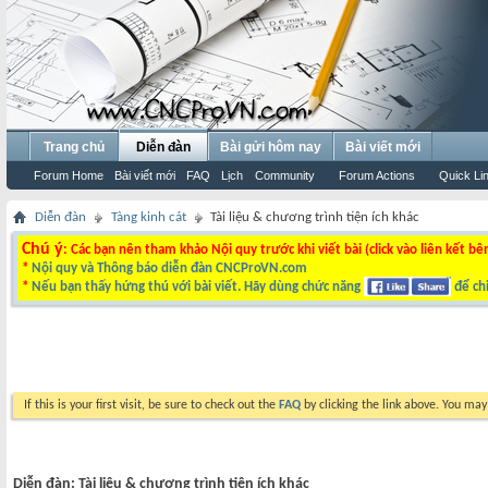
Trang chủ
Diễn đàn
Bài gửi hôm nay
Bài viết mới
Forum Home
Bài viết mới
FAQ
Lịch
Community
Forum Actions
Quick Li
Diễn đàn
Tàng kinh cát
Tài liệu & chương trình tiện ích khác
Chú ý
: Các bạn nên tham khảo Nội quy trước khi viết bài (click vào liên kết bê
*
Nội quy và Thông báo diễn đàn CNCProVN.com
*
Nếu bạn thấy hứng thú với bài viết. Hãy dùng chức năng
để chi
If this is your first visit, be sure to check out the
FAQ
by clicking the link above. You ma
Diễn đàn:
Tài liệu & chương trình tiện ích khác