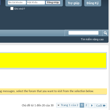
Trợ giúp
Đăng Ký
Ghi nhớ?
Tìm kiếm nâng cao
ing messages, select the forum that you want to visit from the selection below.
Trang 1 của 2
1
2
Chủ đề từ 1 đến 20 của 30
Cuối