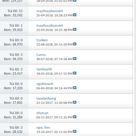
Xem: 129,257
28-09-2018,
01:02:02 PM
Trả lời: 15
maythucphamviet
Xem: 33,592
25-09-2018,
10:28:23 PM
Trả lời: 1
maythucphamviet
Xem: 39,423
25-09-2018,
10:25:38 PM
Trả lời: 0
tranken
Xem: 26,970
22-08-2018,
05:15:50 PM
Trả lời: 3
Gamo
Xem: 34,193
30-07-2018,
07:14:58 AM
Trả lời: 2
Vanhiep96
Xem: 23,417
18-05-2018,
09:57:55 PM
Trả lời: 0
ngotienanh
Xem: 17,220
06-04-2018,
04:16:46 PM
Trả lời: 0
inoxdaiduong
Xem: 17,605
21-12-2017,
12:30:08 PM
Trả lời: 0
nhatson
Xem: 15,284
06-11-2017,
09:11:35 PM
Trả lời: 3
ngoc tien
Xem: 28,532
19-10-2017,
02:11:02 PM