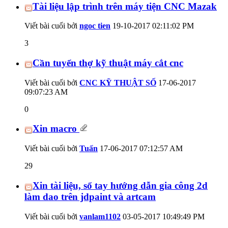
Tài liệu lập trình trên máy tiện CNC Mazak
Viết bài cuối bởi
ngoc tien
19-10-2017
02:11:02 PM
3
Cần tuyển thợ kỹ thuật máy cắt cnc
Viết bài cuối bởi
CNC KỸ THUẬT SỐ
17-06-2017
09:07:23 AM
0
Xin macro
Viết bài cuối bởi
Tuấn
17-06-2017
07:12:57 AM
29
Xin tài liệu, sổ tay hướng dẫn gia công 2d
làm dao trên jdpaint và artcam
Viết bài cuối bởi
vanlam1102
03-05-2017
10:49:49 PM