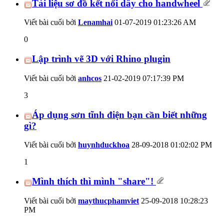
Tài liệu sơ đồ kết nối dây cho handwheel
Viết bài cuối bởi
Lenamhai
01-07-2019
01:23:26 AM
0
Lập trình vẽ 3D với Rhino plugin
Viết bài cuối bởi
anhcos
21-02-2019
07:17:39 PM
3
Áp dụng sơn tĩnh điện bạn cần biết những
gì?
Viết bài cuối bởi
huynhduckhoa
28-09-2018
01:02:02 PM
1
Mình thích thì mình "share"!
Viết bài cuối bởi
maythucphamviet
25-09-2018
10:28:23
PM