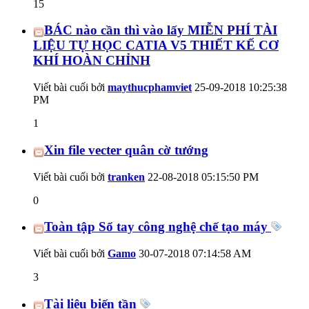
15
BÁC nào cần thì vào lấy MIỄN PHÍ TÀI
LIỆU TỰ HỌC CATIA V5 THIẾT KẾ CƠ
KHÍ HOÀN CHỈNH
Viết bài cuối bởi
maythucphamviet
25-09-2018
10:25:38
PM
1
Xin file vecter quân cờ tướng
Viết bài cuối bởi
tranken
22-08-2018
05:15:50 PM
0
Toàn tập Sổ tay công nghệ chế tạo máy
Viết bài cuối bởi
Gamo
30-07-2018
07:14:58 AM
3
Tài liệu biến tần