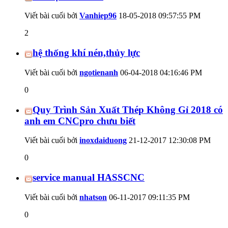
Viết bài cuối bởi
Vanhiep96
18-05-2018
09:57:55 PM
2
hệ thống khí nén,thủy lực
Viết bài cuối bởi
ngotienanh
06-04-2018
04:16:46 PM
0
Quy Trình Sản Xuất Thép Không Gỉ 2018 có
anh em CNCpro chưu biết
Viết bài cuối bởi
inoxdaiduong
21-12-2017
12:30:08 PM
0
service manual HASSCNC
Viết bài cuối bởi
nhatson
06-11-2017
09:11:35 PM
0