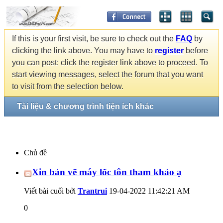
If this is your first visit, be sure to check out the
FAQ
by
clicking the link above. You may have to
register
before
you can post: click the register link above to proceed. To
start viewing messages, select the forum that you want
to visit from the selection below.
Tài liệu & chương trình tiện ích khác
Chủ đề
Xin bản vẽ máy lốc tôn tham khảo ạ
Viết bài cuối bởi
Trantrui
19-04-2022
11:42:21 AM
0