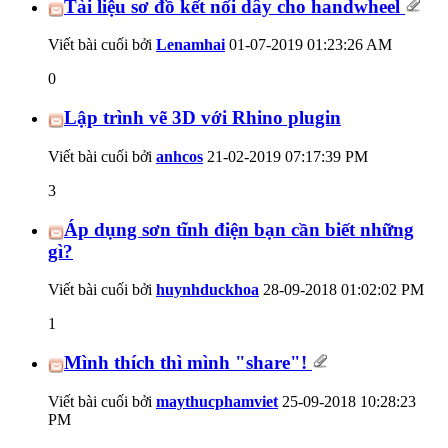
Tài liệu sơ đồ kết nối dây cho handwheel
Viết bài cuối bởi
Lenamhai
01-07-2019
01:23:26 AM
0
Lập trình vẽ 3D với Rhino plugin
Viết bài cuối bởi
anhcos
21-02-2019
07:17:39 PM
3
Áp dụng sơn tĩnh điện bạn cần biết những
gì?
Viết bài cuối bởi
huynhduckhoa
28-09-2018
01:02:02 PM
1
Mình thích thì mình "share"!
Viết bài cuối bởi
maythucphamviet
25-09-2018
10:28:23
PM