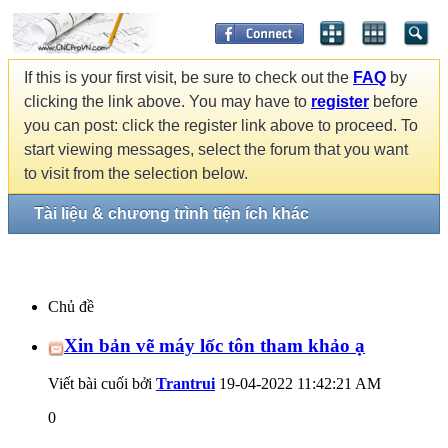
If this is your first visit, be sure to check out the
FAQ
by
clicking the link above. You may have to
register
before
you can post: click the register link above to proceed. To
start viewing messages, select the forum that you want
to visit from the selection below.
Tài liệu & chương trình tiện ích khác
Chủ đề
Xin bản vẽ máy lốc tôn tham khảo ạ
Viết bài cuối bởi
Trantrui
19-04-2022
11:42:21 AM
0