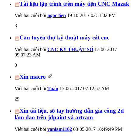
Tài liệu lập trình trên máy tiện CNC Mazak
Viết bài cuối bởi
ngoc tien
19-10-2017
02:11:02 PM
3
Cần tuyển thợ kỹ thuật máy cắt cnc
Viết bài cuối bởi
CNC KỸ THUẬT SỐ
17-06-2017
09:07:23 AM
0
Xin macro
Viết bài cuối bởi
Tuấn
17-06-2017
07:12:57 AM
29
Xin tài liệu, sổ tay hướng dẫn gia công 2d
làm dao trên jdpaint và artcam
Viết bài cuối bởi
vanlam1102
03-05-2017
10:49:49 PM