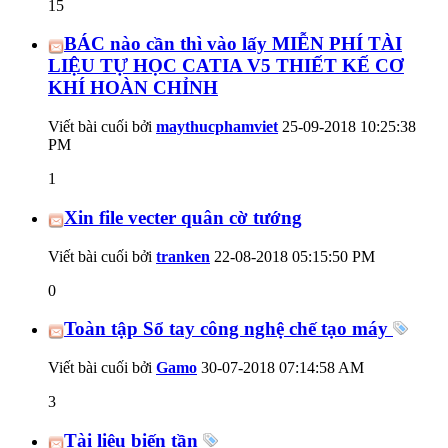
15
BÁC nào cần thì vào lấy MIỄN PHÍ TÀI
LIỆU TỰ HỌC CATIA V5 THIẾT KẾ CƠ
KHÍ HOÀN CHỈNH
Viết bài cuối bởi
maythucphamviet
25-09-2018
10:25:38
PM
1
Xin file vecter quân cờ tướng
Viết bài cuối bởi
tranken
22-08-2018
05:15:50 PM
0
Toàn tập Sổ tay công nghệ chế tạo máy
Viết bài cuối bởi
Gamo
30-07-2018
07:14:58 AM
3
Tài liệu biến tần