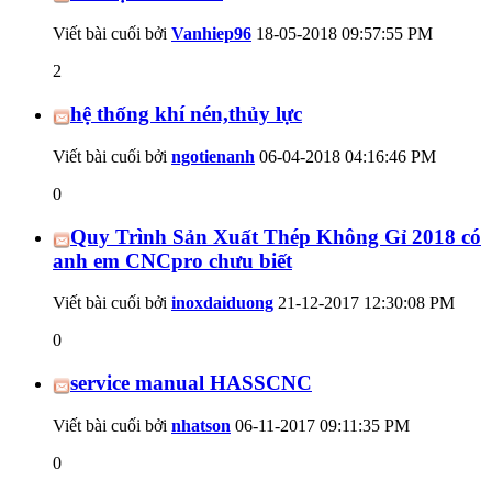
Viết bài cuối bởi
Vanhiep96
18-05-2018
09:57:55 PM
2
hệ thống khí nén,thủy lực
Viết bài cuối bởi
ngotienanh
06-04-2018
04:16:46 PM
0
Quy Trình Sản Xuất Thép Không Gỉ 2018 có
anh em CNCpro chưu biết
Viết bài cuối bởi
inoxdaiduong
21-12-2017
12:30:08 PM
0
service manual HASSCNC
Viết bài cuối bởi
nhatson
06-11-2017
09:11:35 PM
0