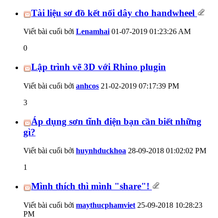
Tài liệu sơ đồ kết nối dây cho handwheel
Viết bài cuối bởi
Lenamhai
01-07-2019
01:23:26 AM
0
Lập trình vẽ 3D với Rhino plugin
Viết bài cuối bởi
anhcos
21-02-2019
07:17:39 PM
3
Áp dụng sơn tĩnh điện bạn cần biết những
gì?
Viết bài cuối bởi
huynhduckhoa
28-09-2018
01:02:02 PM
1
Mình thích thì mình "share"!
Viết bài cuối bởi
maythucphamviet
25-09-2018
10:28:23
PM