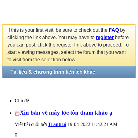
If this is your first visit, be sure to check out the
FAQ
by
clicking the link above. You may have to
register
before
you can post: click the register link above to proceed. To
start viewing messages, select the forum that you want
to visit from the selection below.
Tài liệu & chương trình tiện ích khác
Chủ đề
Xin bản vẽ máy lốc tôn tham khảo ạ
Viết bài cuối bởi
Trantrui
19-04-2022
11:42:21 AM
0