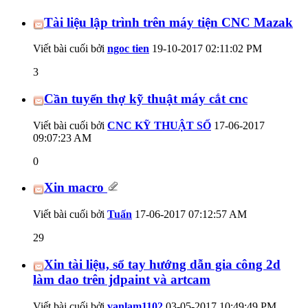
Tài liệu lập trình trên máy tiện CNC Mazak
Viết bài cuối bởi
ngoc tien
19-10-2017
02:11:02 PM
3
Cần tuyển thợ kỹ thuật máy cắt cnc
Viết bài cuối bởi
CNC KỸ THUẬT SỐ
17-06-2017
09:07:23 AM
0
Xin macro
Viết bài cuối bởi
Tuấn
17-06-2017
07:12:57 AM
29
Xin tài liệu, sổ tay hướng dẫn gia công 2d
làm dao trên jdpaint và artcam
Viết bài cuối bởi
vanlam1102
03-05-2017
10:49:49 PM