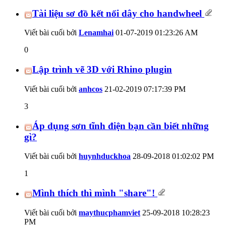
Tài liệu sơ đồ kết nối dây cho handwheel
Viết bài cuối bởi
Lenamhai
01-07-2019
01:23:26 AM
0
Lập trình vẽ 3D với Rhino plugin
Viết bài cuối bởi
anhcos
21-02-2019
07:17:39 PM
3
Áp dụng sơn tĩnh điện bạn cần biết những
gì?
Viết bài cuối bởi
huynhduckhoa
28-09-2018
01:02:02 PM
1
Mình thích thì mình "share"!
Viết bài cuối bởi
maythucphamviet
25-09-2018
10:28:23
PM