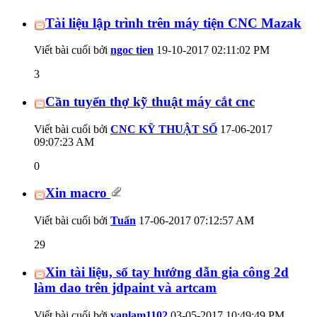
Tài liệu lập trình trên máy tiện CNC Mazak
Viết bài cuối bởi
ngoc tien
19-10-2017
02:11:02 PM
3
Cần tuyển thợ kỹ thuật máy cắt cnc
Viết bài cuối bởi
CNC KỸ THUẬT SỐ
17-06-2017
09:07:23 AM
0
Xin macro
Viết bài cuối bởi
Tuấn
17-06-2017
07:12:57 AM
29
Xin tài liệu, sổ tay hướng dẫn gia công 2d
làm dao trên jdpaint và artcam
Viết bài cuối bởi
vanlam1102
03-05-2017
10:49:49 PM