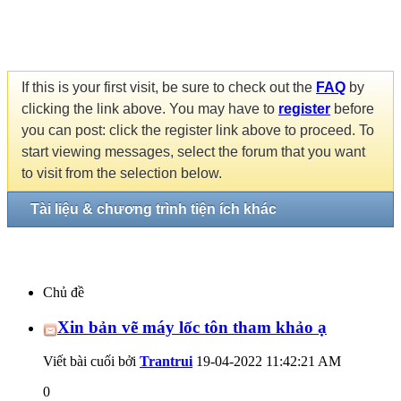
If this is your first visit, be sure to check out the
FAQ
by
clicking the link above. You may have to
register
before
you can post: click the register link above to proceed. To
start viewing messages, select the forum that you want
to visit from the selection below.
Tài liệu & chương trình tiện ích khác
Chủ đề
Xin bản vẽ máy lốc tôn tham khảo ạ
Viết bài cuối bởi
Trantrui
19-04-2022
11:42:21 AM
0