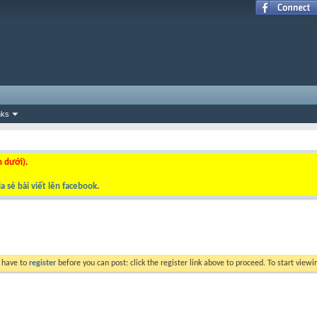
nks
n dưới).
a sẻ bài viết lên facebook
.
y have to
register
before you can post: click the register link above to proceed. To start view