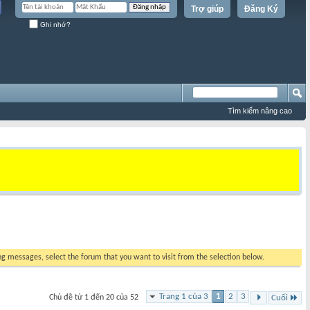
Trợ giúp
Đăng Ký
Ghi nhớ?
Tìm kiếm nâng cao
ing messages, select the forum that you want to visit from the selection below.
Trang 1 của 3
1
2
3
Chủ đề từ 1 đến 20 của 52
Cuối