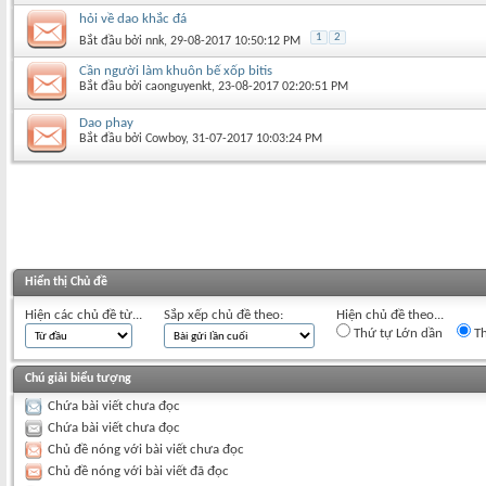
hỏi về dao khắc đá
1
2
Bắt đầu bởi
nnk
‎, 29-08-2017 10:50:12 PM
Cần người làm khuôn bế xốp bitis
Bắt đầu bởi
caonguyenkt
‎, 23-08-2017 02:20:51 PM
Dao phay
Bắt đầu bởi
Cowboy
‎, 31-07-2017 10:03:24 PM
Hiển thị Chủ đề
Hiện các chủ đề từ...
Sắp xếp chủ đề theo:
Hiện chủ đề theo...
Thứ tự Lớn dần
Th
Chú giải biểu tượng
Chứa bài viết chưa đọc
Chứa bài viết chưa đọc
Chủ đề nóng với bài viết chưa đọc
Chủ đề nóng với bài viết đã đọc