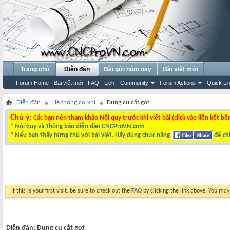
Trang chủ
Diễn đàn
Bài gửi hôm nay
Bài viết mới
Forum Home
Bài viết mới
FAQ
Lịch
Community
Forum Actions
Quick Li
Diễn đàn
Hệ thống cơ khí
Dụng cụ cắt gọt
Chú ý
: Các bạn nên tham khảo Nội quy trước khi viết bài (click vào liên kết bê
*
Nội quy và Thông báo diễn đàn CNCProVN.com
*
Nếu bạn thấy hứng thú với bài viết. Hãy dùng chức năng
để chi
If this is your first visit, be sure to check out the
FAQ
by clicking the link above. You ma
Diễn đàn:
Dụng cụ cắt gọt