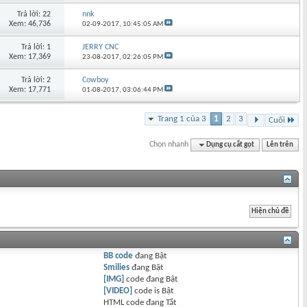
Trả lời: 22
nnk
Xem: 46,736
02-09-2017,
10:45:05 AM
Trả lời: 1
JERRY CNC
Xem: 17,369
23-08-2017,
02:26:05 PM
Trả lời: 2
Cowboy
Xem: 17,771
01-08-2017,
03:06:44 PM
Trang 1 của 3
1
2
3
Cuối
Chọn nhanh
Dụng cụ cắt gọt
Lên trên
BB code
đang
Bật
Smilies
đang
Bật
[IMG]
code đang
Bật
[VIDEO]
code is
Bật
HTML code đang
Tắt