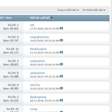
Công cụ diễn đàn
Tìm kiếm diễn đàn
lời
/
Xem
Viết bài cuối bởi
Trả lời: 1
nnk
Xem: 84,401
17-07-2020,
08:24:19 PM
Trả lời: 0
congngheachau
Xem: 69,747
24-03-2020,
09:22:06 AM
Trả lời: 14
thietbianphat
Xem: 65,171
11-12-2019,
04:53:16 PM
Trả lời: 2
anhduy0410
Xem: 48,602
30-05-2019,
03:06:45 PM
Trả lời: 8
anhduy0410
Xem: 50,488
20-05-2019,
09:15:42 AM
Trả lời: 0
chin79cr
Xem: 48,989
25-02-2019,
02:29:05 PM
Trả lời: 2
kieplongdong
Xem: 42,293
28-11-2018,
03:04:11 PM
Trả lời: 43
cuong