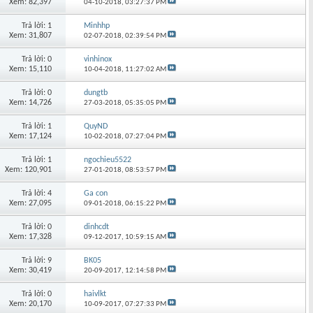
Xem: 82,397
04-10-2018,
03:27:37 PM
Trả lời: 1
Minhhp
Xem: 31,807
02-07-2018,
02:39:54 PM
Trả lời: 0
vinhinox
Xem: 15,110
10-04-2018,
11:27:02 AM
Trả lời: 0
dungtb
Xem: 14,726
27-03-2018,
05:35:05 PM
Trả lời: 1
QuyND
Xem: 17,124
10-02-2018,
07:27:04 PM
Trả lời: 1
ngochieu5522
Xem: 120,901
27-01-2018,
08:53:57 PM
Trả lời: 4
Ga con
Xem: 27,095
09-01-2018,
06:15:22 PM
Trả lời: 0
dinhcdt
Xem: 17,328
09-12-2017,
10:59:15 AM
Trả lời: 9
BK05
Xem: 30,419
20-09-2017,
12:14:58 PM
Trả lời: 0
haivlkt
Xem: 20,170
10-09-2017,
07:27:33 PM