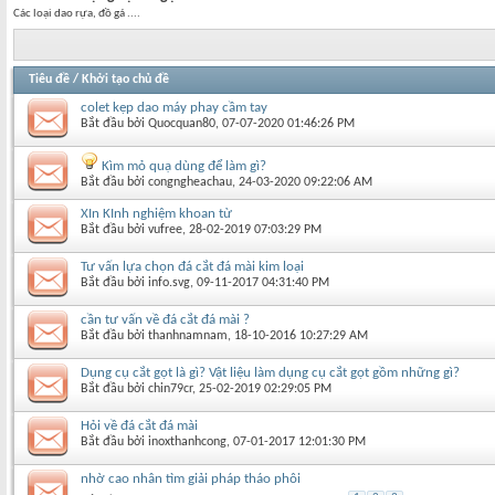
Các loại dao rựa, đồ gá ....
Tiêu đề
/
Khởi tạo chủ đề
colet kẹp dao máy phay cầm tay
Bắt đầu bởi
Quocquan80
‎, 07-07-2020 01:46:26 PM
Kìm mỏ quạ dùng để làm gì?
Bắt đầu bởi
congngheachau
‎, 24-03-2020 09:22:06 AM
XIn KInh nghiệm khoan từ
Bắt đầu bởi
vufree
‎, 28-02-2019 07:03:29 PM
Tư vấn lựa chọn đá cắt đá mài kim loại
Bắt đầu bởi
info.svg
‎, 09-11-2017 04:31:40 PM
cần tư vấn về đá cắt đá mài ?
Bắt đầu bởi
thanhnamnam
‎, 18-10-2016 10:27:29 AM
Dụng cụ cắt gọt là gì? Vật liệu làm dụng cụ cắt gọt gồm những gì?
Bắt đầu bởi
chin79cr
‎, 25-02-2019 02:29:05 PM
Hỏi về đá cắt đá mài
Bắt đầu bởi
inoxthanhcong
‎, 07-01-2017 12:01:30 PM
nhờ cao nhân tìm giải pháp tháo phôi