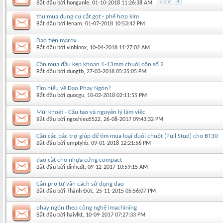
1
2
3
Bắt đầu bởi
honganle
‎, 01-10-2018 11:26:38 AM
thu mua dụng cụ cắt gọt - phế hợp kim
Bắt đầu bởi
lenam
‎, 01-07-2018 10:53:42 PM
Dao tiện marox
Bắt đầu bởi
vinhinox
‎, 10-04-2018 11:27:02 AM
Cần mua đầu kẹp khoan 1-13mm chuôi côn số 2
Bắt đầu bởi
dungtb
‎, 27-03-2018 05:35:05 PM
TÌm hiểu về Dao Phay Ngón?
Bắt đầu bởi
quocgu
‎, 10-02-2018 02:11:55 PM
Mũi khoét - Cấu tạo và nguyên lý làm việc
Bắt đầu bởi
ngochieu5522
‎, 26-08-2017 09:43:32 PM
Cần các bác trợ giúp để tìm mua loại đuôi chuột (Pull Stud) cho BT30
Bắt đầu bởi
emptyhb
‎, 09-01-2018 12:21:56 PM
dao cắt cho nhựa cứng compact
Bắt đầu bởi
dinhcdt
‎, 09-12-2017 10:59:15 AM
Cần pro tư vấn cách sử dụng dao
Bắt đầu bởi
Thành Đức
‎, 25-11-2015 05:56:07 PM
phay ngón theo công nghệ imachining
Bắt đầu bởi
haivlkt
‎, 10-09-2017 07:27:33 PM