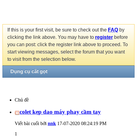
If this is your first visit, be sure to check out the
FAQ
by
clicking the link above. You may have to
register
before
you can post: click the register link above to proceed. To
start viewing messages, select the forum that you want
to visit from the selection below.
Dụng cụ cắt gọt
Chủ đề
colet kẹp dao máy phay cầm tay
Viết bài cuối bởi
nnk
17-07-2020
08:24:19 PM
1