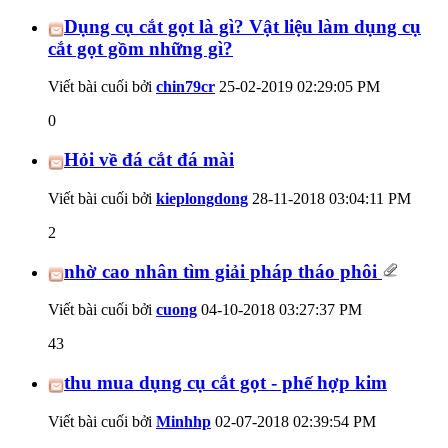
Dụng cụ cắt gọt là gì? Vật liệu làm dụng cụ
cắt gọt gồm những gì?
Viết bài cuối bởi
chin79cr
25-02-2019
02:29:05 PM
0
Hỏi về đá cắt đá mài
Viết bài cuối bởi
kieplongdong
28-11-2018
03:04:11 PM
2
nhờ cao nhân tìm giải pháp tháo phôi
Viết bài cuối bởi
cuong
04-10-2018
03:27:37 PM
43
thu mua dụng cụ cắt gọt - phế hợp kim
Viết bài cuối bởi
Minhhp
02-07-2018
02:39:54 PM