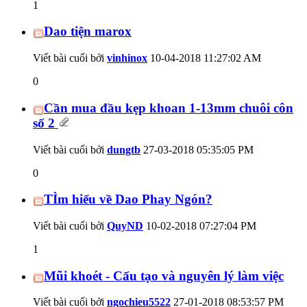
1
Dao tiện marox
Viết bài cuối bởi
vinhinox
10-04-2018
11:27:02 AM
0
Cần mua đầu kẹp khoan 1-13mm chuôi côn
số 2
Viết bài cuối bởi
dungtb
27-03-2018
05:35:05 PM
0
TÌm hiểu về Dao Phay Ngón?
Viết bài cuối bởi
QuyND
10-02-2018
07:27:04 PM
1
Mũi khoét - Cấu tạo và nguyên lý làm việc
Viết bài cuối bởi
ngochieu5522
27-01-2018
08:53:57 PM