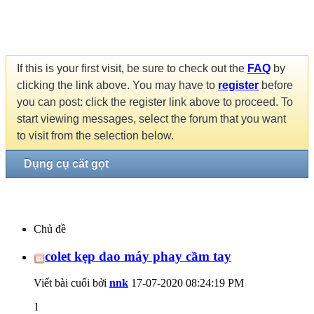
If this is your first visit, be sure to check out the
FAQ
by
clicking the link above. You may have to
register
before
you can post: click the register link above to proceed. To
start viewing messages, select the forum that you want
to visit from the selection below.
Dụng cụ cắt gọt
Chủ đề
colet kẹp dao máy phay cầm tay
Viết bài cuối bởi
nnk
17-07-2020
08:24:19 PM
1