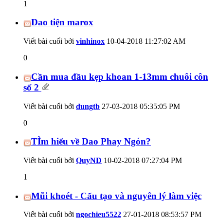
1
Dao tiện marox
Viết bài cuối bởi
vinhinox
10-04-2018
11:27:02 AM
0
Cần mua đầu kẹp khoan 1-13mm chuôi côn
số 2
Viết bài cuối bởi
dungtb
27-03-2018
05:35:05 PM
0
TÌm hiểu về Dao Phay Ngón?
Viết bài cuối bởi
QuyND
10-02-2018
07:27:04 PM
1
Mũi khoét - Cấu tạo và nguyên lý làm việc
Viết bài cuối bởi
ngochieu5522
27-01-2018
08:53:57 PM