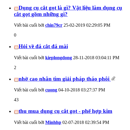
Dụng cụ cắt gọt là gì? Vật liệu làm dụng cụ
cắt gọt gồm những gì?
Viết bài cuối bởi
chin79cr
25-02-2019
02:29:05 PM
0
Hỏi về đá cắt đá mài
Viết bài cuối bởi
kieplongdong
28-11-2018
03:04:11 PM
2
nhờ cao nhân tìm giải pháp tháo phôi
Viết bài cuối bởi
cuong
04-10-2018
03:27:37 PM
43
thu mua dụng cụ cắt gọt - phế hợp kim
Viết bài cuối bởi
Minhhp
02-07-2018
02:39:54 PM