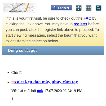
If this is your first visit, be sure to check out the
FAQ
by
clicking the link above. You may have to
register
before
you can post: click the register link above to proceed. To
start viewing messages, select the forum that you want
to visit from the selection below.
Dụng cụ cắt gọt
Chủ đề
colet kẹp dao máy phay cầm tay
Viết bài cuối bởi
nnk
17-07-2020
08:24:19 PM
1