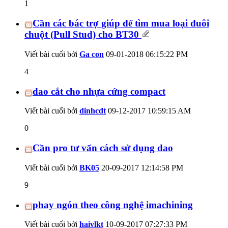
1
Cần các bác trợ giúp để tìm mua loại đuôi
chuột (Pull Stud) cho BT30
Viết bài cuối bởi
Ga con
09-01-2018
06:15:22 PM
4
dao cắt cho nhựa cứng compact
Viết bài cuối bởi
dinhcdt
09-12-2017
10:59:15 AM
0
Cần pro tư vấn cách sử dụng dao
Viết bài cuối bởi
BK05
20-09-2017
12:14:58 PM
9
phay ngón theo công nghệ imachining
Viết bài cuối bởi
haivlkt
10-09-2017
07:27:33 PM