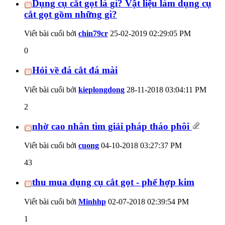
Dụng cụ cắt gọt là gì? Vật liệu làm dụng cụ
cắt gọt gồm những gì?
Viết bài cuối bởi
chin79cr
25-02-2019
02:29:05 PM
0
Hỏi về đá cắt đá mài
Viết bài cuối bởi
kieplongdong
28-11-2018
03:04:11 PM
2
nhờ cao nhân tìm giải pháp tháo phôi
Viết bài cuối bởi
cuong
04-10-2018
03:27:37 PM
43
thu mua dụng cụ cắt gọt - phế hợp kim
Viết bài cuối bởi
Minhhp
02-07-2018
02:39:54 PM
1