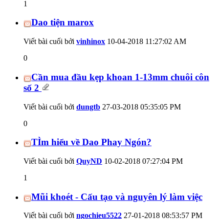
1
Dao tiện marox
Viết bài cuối bởi
vinhinox
10-04-2018
11:27:02 AM
0
Cần mua đầu kẹp khoan 1-13mm chuôi côn
số 2
Viết bài cuối bởi
dungtb
27-03-2018
05:35:05 PM
0
TÌm hiểu về Dao Phay Ngón?
Viết bài cuối bởi
QuyND
10-02-2018
07:27:04 PM
1
Mũi khoét - Cấu tạo và nguyên lý làm việc
Viết bài cuối bởi
ngochieu5522
27-01-2018
08:53:57 PM