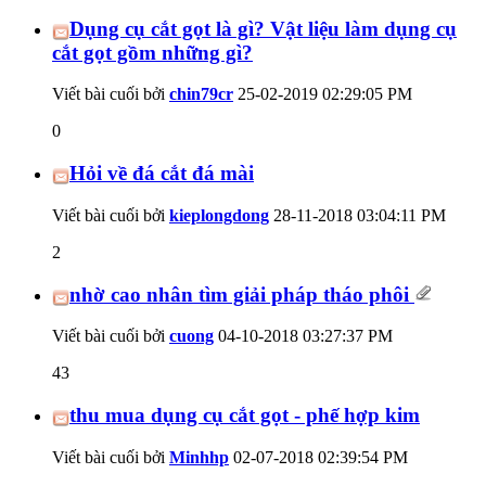
Dụng cụ cắt gọt là gì? Vật liệu làm dụng cụ
cắt gọt gồm những gì?
Viết bài cuối bởi
chin79cr
25-02-2019
02:29:05 PM
0
Hỏi về đá cắt đá mài
Viết bài cuối bởi
kieplongdong
28-11-2018
03:04:11 PM
2
nhờ cao nhân tìm giải pháp tháo phôi
Viết bài cuối bởi
cuong
04-10-2018
03:27:37 PM
43
thu mua dụng cụ cắt gọt - phế hợp kim
Viết bài cuối bởi
Minhhp
02-07-2018
02:39:54 PM