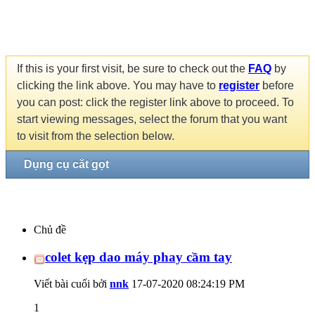
If this is your first visit, be sure to check out the
FAQ
by
clicking the link above. You may have to
register
before
you can post: click the register link above to proceed. To
start viewing messages, select the forum that you want
to visit from the selection below.
Dụng cụ cắt gọt
Chủ đề
colet kẹp dao máy phay cầm tay
Viết bài cuối bởi
nnk
17-07-2020
08:24:19 PM
1