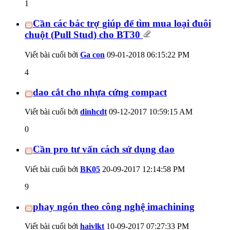
1
Cần các bác trợ giúp để tìm mua loại đuôi
chuột (Pull Stud) cho BT30
Viết bài cuối bởi
Ga con
09-01-2018
06:15:22 PM
4
dao cắt cho nhựa cứng compact
Viết bài cuối bởi
dinhcdt
09-12-2017
10:59:15 AM
0
Cần pro tư vấn cách sử dụng dao
Viết bài cuối bởi
BK05
20-09-2017
12:14:58 PM
9
phay ngón theo công nghệ imachining
Viết bài cuối bởi
haivlkt
10-09-2017
07:27:33 PM