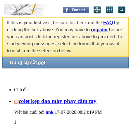
If this is your first visit, be sure to check out the
FAQ
by
clicking the link above. You may have to
register
before
you can post: click the register link above to proceed. To
start viewing messages, select the forum that you want
to visit from the selection below.
Dụng cụ cắt gọt
Chủ đề
colet kẹp dao máy phay cầm tay
Viết bài cuối bởi
nnk
17-07-2020
08:24:19 PM
1