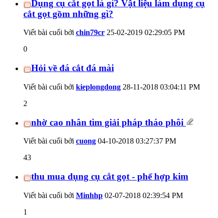
Dụng cụ cắt gọt là gì? Vật liệu làm dụng cụ
cắt gọt gồm những gì?
Viết bài cuối bởi
chin79cr
25-02-2019
02:29:05 PM
0
Hỏi về đá cắt đá mài
Viết bài cuối bởi
kieplongdong
28-11-2018
03:04:11 PM
2
nhờ cao nhân tìm giải pháp tháo phôi
Viết bài cuối bởi
cuong
04-10-2018
03:27:37 PM
43
thu mua dụng cụ cắt gọt - phế hợp kim
Viết bài cuối bởi
Minhhp
02-07-2018
02:39:54 PM
1