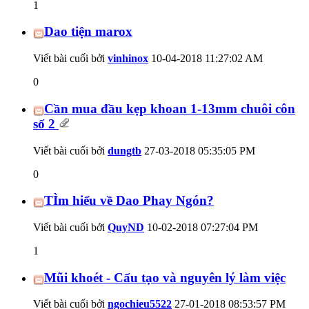
1
Dao tiện marox
Viết bài cuối bởi
vinhinox
10-04-2018
11:27:02 AM
0
Cần mua đầu kẹp khoan 1-13mm chuôi côn
số 2
Viết bài cuối bởi
dungtb
27-03-2018
05:35:05 PM
0
TÌm hiểu về Dao Phay Ngón?
Viết bài cuối bởi
QuyND
10-02-2018
07:27:04 PM
1
Mũi khoét - Cấu tạo và nguyên lý làm việc
Viết bài cuối bởi
ngochieu5522
27-01-2018
08:53:57 PM