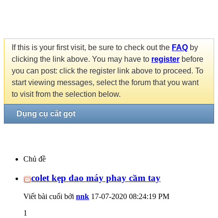
If this is your first visit, be sure to check out the
FAQ
by
clicking the link above. You may have to
register
before
you can post: click the register link above to proceed. To
start viewing messages, select the forum that you want
to visit from the selection below.
Dụng cụ cắt gọt
Chủ đề
colet kẹp dao máy phay cầm tay
Viết bài cuối bởi
nnk
17-07-2020
08:24:19 PM
1