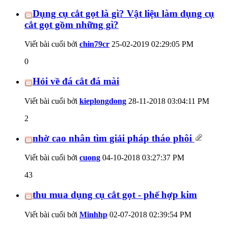
Dụng cụ cắt gọt là gì? Vật liệu làm dụng cụ
cắt gọt gồm những gì?
Viết bài cuối bởi
chin79cr
25-02-2019
02:29:05 PM
0
Hỏi về đá cắt đá mài
Viết bài cuối bởi
kieplongdong
28-11-2018
03:04:11 PM
2
nhờ cao nhân tìm giải pháp tháo phôi
Viết bài cuối bởi
cuong
04-10-2018
03:27:37 PM
43
thu mua dụng cụ cắt gọt - phế hợp kim
Viết bài cuối bởi
Minhhp
02-07-2018
02:39:54 PM