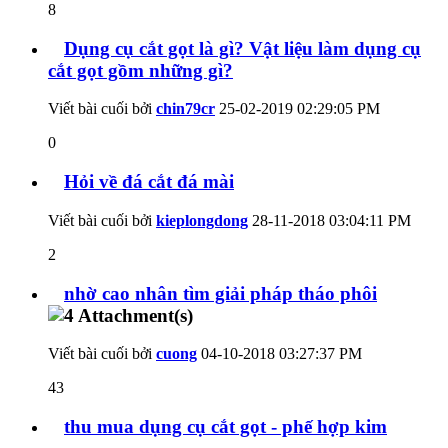
8
Dụng cụ cắt gọt là gì? Vật liệu làm dụng cụ
cắt gọt gồm những gì?
Viết bài cuối bởi
chin79cr
25-02-2019
02:29:05 PM
0
Hỏi về đá cắt đá mài
Viết bài cuối bởi
kieplongdong
28-11-2018
03:04:11 PM
2
nhờ cao nhân tìm giải pháp tháo phôi
Viết bài cuối bởi
cuong
04-10-2018
03:27:37 PM
43
thu mua dụng cụ cắt gọt - phế hợp kim