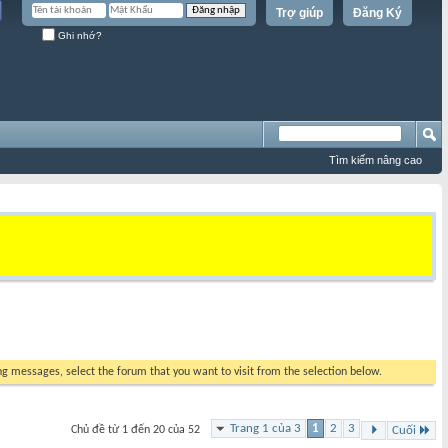
Trợ giúp
Đăng Ký
Ghi nhớ?
Tìm kiếm nâng cao
ing messages, select the forum that you want to visit from the selection below.
Trang 1 của 3
1
2
3
Chủ đề từ 1 đến 20 của 52
Cuối