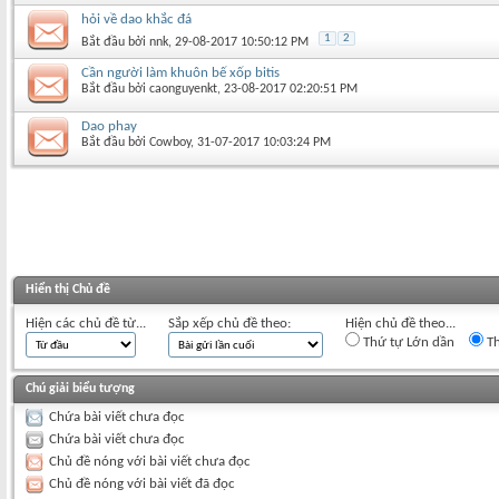
hỏi về dao khắc đá
1
2
Bắt đầu bởi
nnk
‎, 29-08-2017 10:50:12 PM
Cần người làm khuôn bế xốp bitis
Bắt đầu bởi
caonguyenkt
‎, 23-08-2017 02:20:51 PM
Dao phay
Bắt đầu bởi
Cowboy
‎, 31-07-2017 10:03:24 PM
Hiển thị Chủ đề
Hiện các chủ đề từ...
Sắp xếp chủ đề theo:
Hiện chủ đề theo...
Thứ tự Lớn dần
Th
Chú giải biểu tượng
Chứa bài viết chưa đọc
Chứa bài viết chưa đọc
Chủ đề nóng với bài viết chưa đọc
Chủ đề nóng với bài viết đã đọc