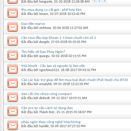
1
2
3
Bắt đầu bởi
honganle
‎, 01-10-2018 11:26:38 AM
thu mua dụng cụ cắt gọt - phế hợp kim
Bắt đầu bởi
lenam
‎, 01-07-2018 10:53:42 PM
Dao tiện marox
Bắt đầu bởi
vinhinox
‎, 10-04-2018 11:27:02 AM
Cần mua đầu kẹp khoan 1-13mm chuôi côn số 2
Bắt đầu bởi
dungtb
‎, 27-03-2018 05:35:05 PM
TÌm hiểu về Dao Phay Ngón?
Bắt đầu bởi
quocgu
‎, 10-02-2018 02:11:55 PM
Mũi khoét - Cấu tạo và nguyên lý làm việc
Bắt đầu bởi
ngochieu5522
‎, 26-08-2017 09:43:32 PM
Cần các bác trợ giúp để tìm mua loại đuôi chuột (Pull Stud) cho BT30
Bắt đầu bởi
emptyhb
‎, 09-01-2018 12:21:56 PM
dao cắt cho nhựa cứng compact
Bắt đầu bởi
dinhcdt
‎, 09-12-2017 10:59:15 AM
Cần pro tư vấn cách sử dụng dao
Bắt đầu bởi
Thành Đức
‎, 25-11-2015 05:56:07 PM
phay ngón theo công nghệ imachining
Bắt đầu bởi
haivlkt
‎, 10-09-2017 07:27:33 PM