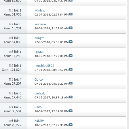
Xem: 82,670
04-10-2018,
03:27:37 PM
Trả lời: 1
Minhhp
Xem: 31,933
02-07-2018,
02:39:54 PM
Trả lời: 0
vinhinox
Xem: 15,231
10-04-2018,
11:27:02 AM
Trả lời: 0
dungtb
Xem: 14,833
27-03-2018,
05:35:05 PM
Trả lời: 1
QuyND
Xem: 17,250
10-02-2018,
07:27:04 PM
Trả lời: 1
ngochieu5522
Xem: 121,024
27-01-2018,
08:53:57 PM
Trả lời: 4
Ga con
Xem: 27,207
09-01-2018,
06:15:22 PM
Trả lời: 0
dinhcdt
Xem: 17,440
09-12-2017,
10:59:15 AM
Trả lời: 9
BK05
Xem: 30,534
20-09-2017,
12:14:58 PM
Trả lời: 0
haivlkt
Xem: 20,272
10-09-2017,
07:27:33 PM