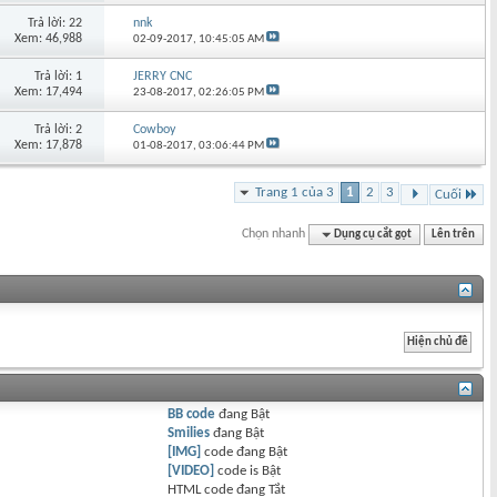
Trả lời: 22
nnk
Xem: 46,988
02-09-2017,
10:45:05 AM
Trả lời: 1
JERRY CNC
Xem: 17,494
23-08-2017,
02:26:05 PM
Trả lời: 2
Cowboy
Xem: 17,878
01-08-2017,
03:06:44 PM
Trang 1 của 3
1
2
3
Cuối
Chọn nhanh
Dụng cụ cắt gọt
Lên trên
BB code
đang
Bật
Smilies
đang
Bật
[IMG]
code đang
Bật
[VIDEO]
code is
Bật
HTML code đang
Tắt