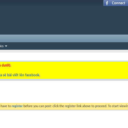
nks
n dưới).
a sẻ bài viết lên facebook
.
y have to
register
before you can post: click the register link above to proceed. To start view