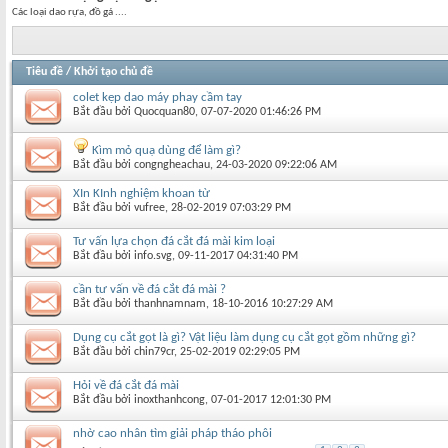
Các loại dao rựa, đồ gá ....
Tiêu đề
/
Khởi tạo chủ đề
colet kẹp dao máy phay cầm tay
Bắt đầu bởi
Quocquan80
‎, 07-07-2020 01:46:26 PM
Kìm mỏ quạ dùng để làm gì?
Bắt đầu bởi
congngheachau
‎, 24-03-2020 09:22:06 AM
XIn KInh nghiệm khoan từ
Bắt đầu bởi
vufree
‎, 28-02-2019 07:03:29 PM
Tư vấn lựa chọn đá cắt đá mài kim loại
Bắt đầu bởi
info.svg
‎, 09-11-2017 04:31:40 PM
cần tư vấn về đá cắt đá mài ?
Bắt đầu bởi
thanhnamnam
‎, 18-10-2016 10:27:29 AM
Dụng cụ cắt gọt là gì? Vật liệu làm dụng cụ cắt gọt gồm những gì?
Bắt đầu bởi
chin79cr
‎, 25-02-2019 02:29:05 PM
Hỏi về đá cắt đá mài
Bắt đầu bởi
inoxthanhcong
‎, 07-01-2017 12:01:30 PM
nhờ cao nhân tìm giải pháp tháo phôi