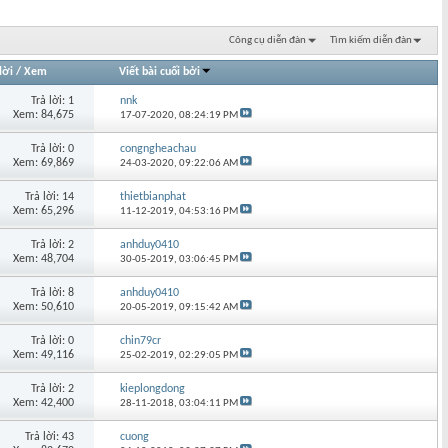
Công cụ diễn đàn
Tìm kiếm diễn đàn
lời
/
Xem
Viết bài cuối bởi
Trả lời: 1
nnk
Xem: 84,675
17-07-2020,
08:24:19 PM
Trả lời: 0
congngheachau
Xem: 69,869
24-03-2020,
09:22:06 AM
Trả lời: 14
thietbianphat
Xem: 65,296
11-12-2019,
04:53:16 PM
Trả lời: 2
anhduy0410
Xem: 48,704
30-05-2019,
03:06:45 PM
Trả lời: 8
anhduy0410
Xem: 50,610
20-05-2019,
09:15:42 AM
Trả lời: 0
chin79cr
Xem: 49,116
25-02-2019,
02:29:05 PM
Trả lời: 2
kieplongdong
Xem: 42,400
28-11-2018,
03:04:11 PM
Trả lời: 43
cuong