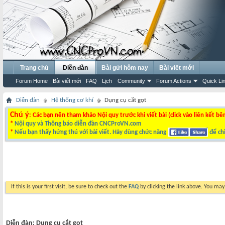
Trang chủ
Diễn đàn
Bài gửi hôm nay
Bài viết mới
Forum Home
Bài viết mới
FAQ
Lịch
Community
Forum Actions
Quick Li
Diễn đàn
Hệ thống cơ khí
Dụng cụ cắt gọt
Chú ý
: Các bạn nên tham khảo Nội quy trước khi viết bài (click vào liên kết bê
*
Nội quy và Thông báo diễn đàn CNCProVN.com
*
Nếu bạn thấy hứng thú với bài viết. Hãy dùng chức năng
để chi
If this is your first visit, be sure to check out the
FAQ
by clicking the link above. You ma
Diễn đàn:
Dụng cụ cắt gọt