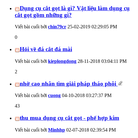
Dụng cụ cắt gọt là gì? Vật liệu làm dụng cụ
cắt gọt gồm những gì?
Viết bài cuối bởi
chin79cr
25-02-2019
02:29:05 PM
0
Hỏi về đá cắt đá mài
Viết bài cuối bởi
kieplongdong
28-11-2018
03:04:11 PM
2
nhờ cao nhân tìm giải pháp tháo phôi
Viết bài cuối bởi
cuong
04-10-2018
03:27:37 PM
43
thu mua dụng cụ cắt gọt - phế hợp kim
Viết bài cuối bởi
Minhhp
02-07-2018
02:39:54 PM