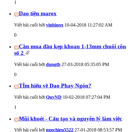
1
Dao tiện marox
Viết bài cuối bởi
vinhinox
10-04-2018
11:27:02 AM
0
Cần mua đầu kẹp khoan 1-13mm chuôi côn
số 2
Viết bài cuối bởi
dungtb
27-03-2018
05:35:05 PM
0
TÌm hiểu về Dao Phay Ngón?
Viết bài cuối bởi
QuyND
10-02-2018
07:27:04 PM
1
Mũi khoét - Cấu tạo và nguyên lý làm việc
Viết bài cuối bởi
ngochieu5522
27-01-2018
08:53:57 PM