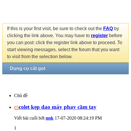
If this is your first visit, be sure to check out the
FAQ
by
clicking the link above. You may have to
register
before
you can post: click the register link above to proceed. To
start viewing messages, select the forum that you want
to visit from the selection below.
Dụng cụ cắt gọt
Chủ đề
colet kẹp dao máy phay cầm tay
Viết bài cuối bởi
nnk
17-07-2020
08:24:19 PM
1