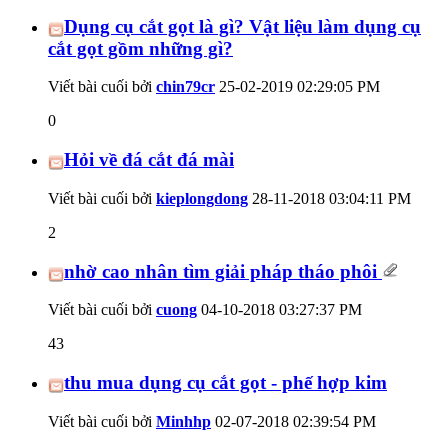
Dụng cụ cắt gọt là gì? Vật liệu làm dụng cụ
cắt gọt gồm những gì?
Viết bài cuối bởi
chin79cr
25-02-2019
02:29:05 PM
0
Hỏi về đá cắt đá mài
Viết bài cuối bởi
kieplongdong
28-11-2018
03:04:11 PM
2
nhờ cao nhân tìm giải pháp tháo phôi
Viết bài cuối bởi
cuong
04-10-2018
03:27:37 PM
43
thu mua dụng cụ cắt gọt - phế hợp kim
Viết bài cuối bởi
Minhhp
02-07-2018
02:39:54 PM