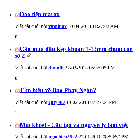
1
Dao tiện marox
Viết bài cuối bởi
vinhinox
10-04-2018
11:27:02 AM
0
Cần mua đầu kẹp khoan 1-13mm chuôi côn
số 2
Viết bài cuối bởi
dungtb
27-03-2018
05:35:05 PM
0
TÌm hiểu về Dao Phay Ngón?
Viết bài cuối bởi
QuyND
10-02-2018
07:27:04 PM
1
Mũi khoét - Cấu tạo và nguyên lý làm việc
Viết bài cuối bởi
ngochieu5522
27-01-2018
08:53:57 PM