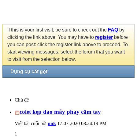
If this is your first visit, be sure to check out the
FAQ
by
clicking the link above. You may have to
register
before
you can post: click the register link above to proceed. To
start viewing messages, select the forum that you want
to visit from the selection below.
Dụng cụ cắt gọt
Chủ đề
colet kẹp dao máy phay cầm tay
Viết bài cuối bởi
nnk
17-07-2020
08:24:19 PM
1