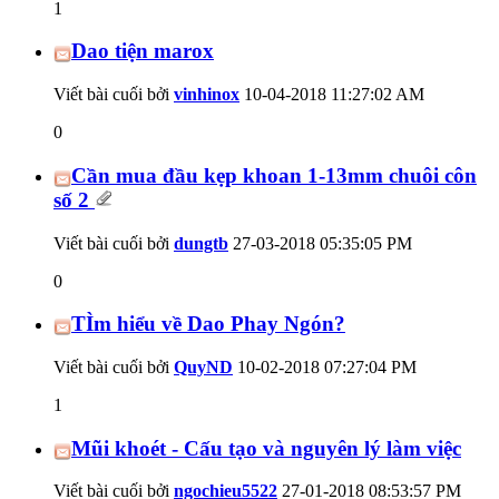
1
Dao tiện marox
Viết bài cuối bởi
vinhinox
10-04-2018
11:27:02 AM
0
Cần mua đầu kẹp khoan 1-13mm chuôi côn
số 2
Viết bài cuối bởi
dungtb
27-03-2018
05:35:05 PM
0
TÌm hiểu về Dao Phay Ngón?
Viết bài cuối bởi
QuyND
10-02-2018
07:27:04 PM
1
Mũi khoét - Cấu tạo và nguyên lý làm việc
Viết bài cuối bởi
ngochieu5522
27-01-2018
08:53:57 PM