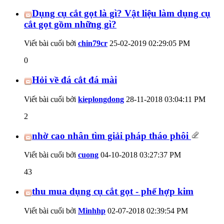
Dụng cụ cắt gọt là gì? Vật liệu làm dụng cụ
cắt gọt gồm những gì?
Viết bài cuối bởi
chin79cr
25-02-2019
02:29:05 PM
0
Hỏi về đá cắt đá mài
Viết bài cuối bởi
kieplongdong
28-11-2018
03:04:11 PM
2
nhờ cao nhân tìm giải pháp tháo phôi
Viết bài cuối bởi
cuong
04-10-2018
03:27:37 PM
43
thu mua dụng cụ cắt gọt - phế hợp kim
Viết bài cuối bởi
Minhhp
02-07-2018
02:39:54 PM