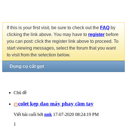
If this is your first visit, be sure to check out the
FAQ
by
clicking the link above. You may have to
register
before
you can post: click the register link above to proceed. To
start viewing messages, select the forum that you want
to visit from the selection below.
Dụng cụ cắt gọt
Chủ đề
colet kẹp dao máy phay cầm tay
Viết bài cuối bởi
nnk
17-07-2020
08:24:19 PM
1