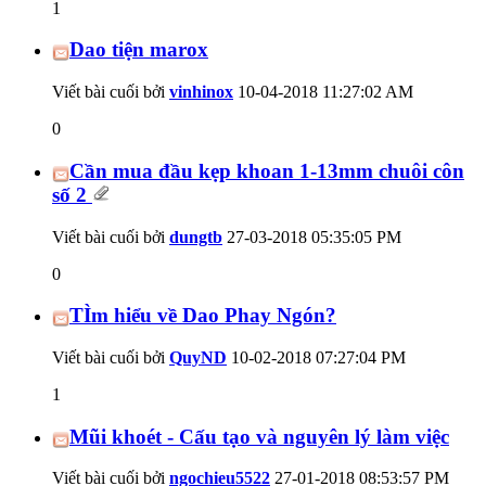
1
Dao tiện marox
Viết bài cuối bởi
vinhinox
10-04-2018
11:27:02 AM
0
Cần mua đầu kẹp khoan 1-13mm chuôi côn
số 2
Viết bài cuối bởi
dungtb
27-03-2018
05:35:05 PM
0
TÌm hiểu về Dao Phay Ngón?
Viết bài cuối bởi
QuyND
10-02-2018
07:27:04 PM
1
Mũi khoét - Cấu tạo và nguyên lý làm việc
Viết bài cuối bởi
ngochieu5522
27-01-2018
08:53:57 PM