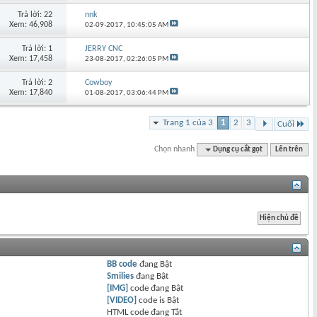
Trả lời: 22
nnk
Xem: 46,908
02-09-2017,
10:45:05 AM
Trả lời: 1
JERRY CNC
Xem: 17,458
23-08-2017,
02:26:05 PM
Trả lời: 2
Cowboy
Xem: 17,840
01-08-2017,
03:06:44 PM
Trang 1 của 3
1
2
3
Cuối
Chọn nhanh
Dụng cụ cắt gọt
Lên trên
BB code
đang
Bật
Smilies
đang
Bật
[IMG]
code đang
Bật
[VIDEO]
code is
Bật
HTML code đang
Tắt