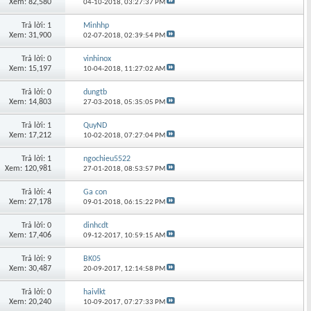
Xem: 82,580
04-10-2018,
03:27:37 PM
Trả lời: 1
Minhhp
Xem: 31,900
02-07-2018,
02:39:54 PM
Trả lời: 0
vinhinox
Xem: 15,197
10-04-2018,
11:27:02 AM
Trả lời: 0
dungtb
Xem: 14,803
27-03-2018,
05:35:05 PM
Trả lời: 1
QuyND
Xem: 17,212
10-02-2018,
07:27:04 PM
Trả lời: 1
ngochieu5522
Xem: 120,981
27-01-2018,
08:53:57 PM
Trả lời: 4
Ga con
Xem: 27,178
09-01-2018,
06:15:22 PM
Trả lời: 0
dinhcdt
Xem: 17,406
09-12-2017,
10:59:15 AM
Trả lời: 9
BK05
Xem: 30,487
20-09-2017,
12:14:58 PM
Trả lời: 0
haivlkt
Xem: 20,240
10-09-2017,
07:27:33 PM