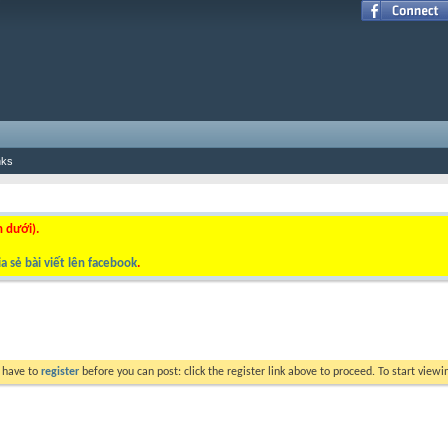
nks
n dưới).
a sẻ bài viết lên facebook
.
y have to
register
before you can post: click the register link above to proceed. To start view