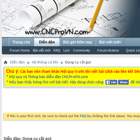
Trang chủ
Diễn đàn
Bài gửi hôm nay
Bài viết mới
Forum Home
Bài viết mới
FAQ
Lịch
Community
Forum Actions
Quick Li
Diễn đàn
Hệ thống cơ khí
Dụng cụ cắt gọt
Chú ý
: Các bạn nên tham khảo Nội quy trước khi viết bài (click vào liên kết bê
*
Nội quy và Thông báo diễn đàn CNCProVN.com
*
Nếu bạn thấy hứng thú với bài viết. Hãy dùng chức năng
để chi
If this is your first visit, be sure to check out the
FAQ
by clicking the link above. You ma
Diễn đàn:
Dụng cụ cắt gọt