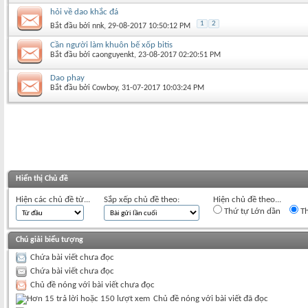
hỏi về dao khắc đá
1
2
Bắt đầu bởi
nnk
‎, 29-08-2017 10:50:12 PM
Cần người làm khuôn bế xốp bitis
Bắt đầu bởi
caonguyenkt
‎, 23-08-2017 02:20:51 PM
Dao phay
Bắt đầu bởi
Cowboy
‎, 31-07-2017 10:03:24 PM
Hiển thị Chủ đề
Hiện các chủ đề từ...
Sắp xếp chủ đề theo:
Hiện chủ đề theo...
Thứ tự Lớn dần
Th
Chú giải biểu tượng
Chứa bài viết chưa đọc
Chứa bài viết chưa đọc
Chủ đề nóng với bài viết chưa đọc
Chủ đề nóng với bài viết đã đọc