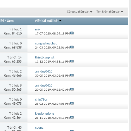
Công cụ diễn đàn
Tìm kiếm diễn đàn
lời
/
Xem
Viết bài cuối bởi
Trả lời: 1
nnk
Xem: 84,610
17-07-2020,
08:24:19 PM
Trả lời: 0
congngheachau
Xem: 69,839
24-03-2020,
09:22:06 AM
Trả lời: 14
thietbianphat
Xem: 65,255
11-12-2019,
04:53:16 PM
Trả lời: 2
anhduy0410
Xem: 48,666
30-05-2019,
03:06:45 PM
Trả lời: 8
anhduy0410
Xem: 50,565
20-05-2019,
09:15:42 AM
Trả lời: 0
chin79cr
Xem: 49,075
25-02-2019,
02:29:05 PM
Trả lời: 2
kieplongdong
Xem: 42,364
28-11-2018,
03:04:11 PM
Trả lời: 43
cuong