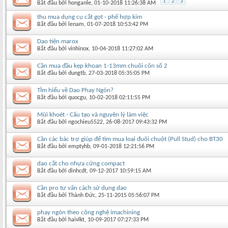
1
2
3
Bắt đầu bởi
honganle
‎, 01-10-2018 11:26:38 AM
thu mua dụng cụ cắt gọt - phế hợp kim
Bắt đầu bởi
lenam
‎, 01-07-2018 10:53:42 PM
Dao tiện marox
Bắt đầu bởi
vinhinox
‎, 10-04-2018 11:27:02 AM
Cần mua đầu kẹp khoan 1-13mm chuôi côn số 2
Bắt đầu bởi
dungtb
‎, 27-03-2018 05:35:05 PM
TÌm hiểu về Dao Phay Ngón?
Bắt đầu bởi
quocgu
‎, 10-02-2018 02:11:55 PM
Mũi khoét - Cấu tạo và nguyên lý làm việc
Bắt đầu bởi
ngochieu5522
‎, 26-08-2017 09:43:32 PM
Cần các bác trợ giúp để tìm mua loại đuôi chuột (Pull Stud) cho BT30
Bắt đầu bởi
emptyhb
‎, 09-01-2018 12:21:56 PM
dao cắt cho nhựa cứng compact
Bắt đầu bởi
dinhcdt
‎, 09-12-2017 10:59:15 AM
Cần pro tư vấn cách sử dụng dao
Bắt đầu bởi
Thành Đức
‎, 25-11-2015 05:56:07 PM
phay ngón theo công nghệ imachining
Bắt đầu bởi
haivlkt
‎, 10-09-2017 07:27:33 PM