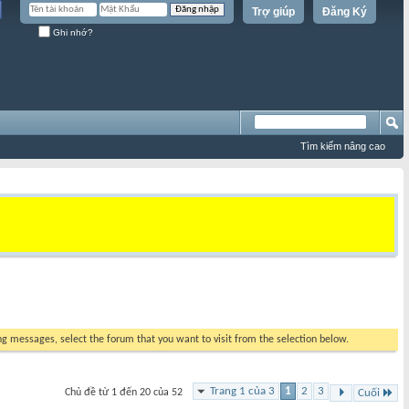
Trợ giúp
Đăng Ký
Ghi nhớ?
Tìm kiếm nâng cao
ing messages, select the forum that you want to visit from the selection below.
Trang 1 của 3
1
2
3
Chủ đề từ 1 đến 20 của 52
Cuối