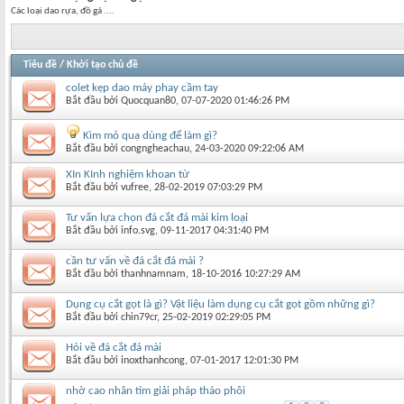
Các loại dao rựa, đồ gá ....
Tiêu đề
/
Khởi tạo chủ đề
colet kẹp dao máy phay cầm tay
Bắt đầu bởi
Quocquan80
‎, 07-07-2020 01:46:26 PM
Kìm mỏ quạ dùng để làm gì?
Bắt đầu bởi
congngheachau
‎, 24-03-2020 09:22:06 AM
XIn KInh nghiệm khoan từ
Bắt đầu bởi
vufree
‎, 28-02-2019 07:03:29 PM
Tư vấn lựa chọn đá cắt đá mài kim loại
Bắt đầu bởi
info.svg
‎, 09-11-2017 04:31:40 PM
cần tư vấn về đá cắt đá mài ?
Bắt đầu bởi
thanhnamnam
‎, 18-10-2016 10:27:29 AM
Dụng cụ cắt gọt là gì? Vật liệu làm dụng cụ cắt gọt gồm những gì?
Bắt đầu bởi
chin79cr
‎, 25-02-2019 02:29:05 PM
Hỏi về đá cắt đá mài
Bắt đầu bởi
inoxthanhcong
‎, 07-01-2017 12:01:30 PM
nhờ cao nhân tìm giải pháp tháo phôi