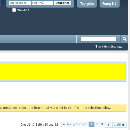
Trợ giúp
Đăng Ký
Ghi nhớ?
Tìm kiếm nâng cao
ing messages, select the forum that you want to visit from the selection below.
Trang 1 của 3
1
2
3
Chủ đề từ 1 đến 20 của 52
Cuối