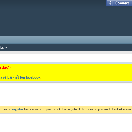
nks
n dưới).
a sẻ bài viết lên facebook
.
y have to
register
before you can post: click the register link above to proceed. To start view