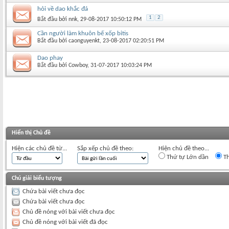
hỏi về dao khắc đá
1
2
Bắt đầu bởi
nnk
‎, 29-08-2017 10:50:12 PM
Cần người làm khuôn bế xốp bitis
Bắt đầu bởi
caonguyenkt
‎, 23-08-2017 02:20:51 PM
Dao phay
Bắt đầu bởi
Cowboy
‎, 31-07-2017 10:03:24 PM
Hiển thị Chủ đề
Hiện các chủ đề từ...
Sắp xếp chủ đề theo:
Hiện chủ đề theo...
Thứ tự Lớn dần
Th
Chú giải biểu tượng
Chứa bài viết chưa đọc
Chứa bài viết chưa đọc
Chủ đề nóng với bài viết chưa đọc
Chủ đề nóng với bài viết đã đọc