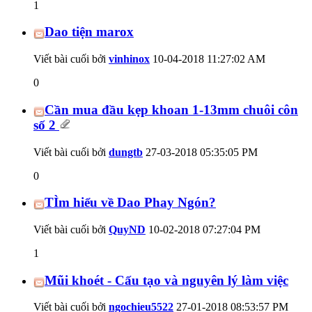
1
Dao tiện marox
Viết bài cuối bởi
vinhinox
10-04-2018
11:27:02 AM
0
Cần mua đầu kẹp khoan 1-13mm chuôi côn
số 2
Viết bài cuối bởi
dungtb
27-03-2018
05:35:05 PM
0
TÌm hiểu về Dao Phay Ngón?
Viết bài cuối bởi
QuyND
10-02-2018
07:27:04 PM
1
Mũi khoét - Cấu tạo và nguyên lý làm việc
Viết bài cuối bởi
ngochieu5522
27-01-2018
08:53:57 PM