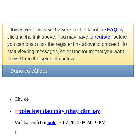
If this is your first visit, be sure to check out the
FAQ
by
clicking the link above. You may have to
register
before
you can post: click the register link above to proceed. To
start viewing messages, select the forum that you want
to visit from the selection below.
Dụng cụ cắt gọt
Chủ đề
colet kẹp dao máy phay cầm tay
Viết bài cuối bởi
nnk
17-07-2020
08:24:19 PM
1