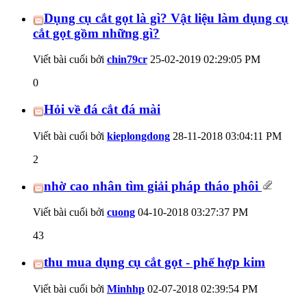
Dụng cụ cắt gọt là gì? Vật liệu làm dụng cụ
cắt gọt gồm những gì?
Viết bài cuối bởi
chin79cr
25-02-2019
02:29:05 PM
0
Hỏi về đá cắt đá mài
Viết bài cuối bởi
kieplongdong
28-11-2018
03:04:11 PM
2
nhờ cao nhân tìm giải pháp tháo phôi
Viết bài cuối bởi
cuong
04-10-2018
03:27:37 PM
43
thu mua dụng cụ cắt gọt - phế hợp kim
Viết bài cuối bởi
Minhhp
02-07-2018
02:39:54 PM