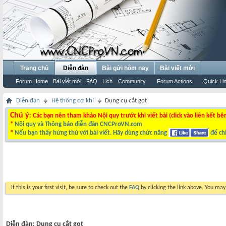
Trang chủ
Diễn đàn
Bài gửi hôm nay
Bài viết mới
Forum Home
Bài viết mới
FAQ
Lịch
Community
Forum Actions
Quick Li
Diễn đàn
Hệ thống cơ khí
Dụng cụ cắt gọt
Chú ý
: Các bạn nên tham khảo Nội quy trước khi viết bài (click vào liên kết bê
*
Nội quy và Thông báo diễn đàn CNCProVN.com
*
Nếu bạn thấy hứng thú với bài viết. Hãy dùng chức năng
để chi
If this is your first visit, be sure to check out the
FAQ
by clicking the link above. You ma
Diễn đàn:
Dụng cụ cắt gọt