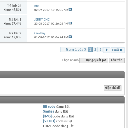
Trả lời: 22
nnk
Xem: 46,891
02-09-2017,
10:45:05 AM
Trả lời: 1
JERRY CNC
Xem: 17,448
23-08-2017,
02:26:05 PM
Trả lời: 2
Cowboy
Xem: 17,835
01-08-2017,
03:06:44 PM
Trang 1 của 3
1
2
3
Cuối
Chọn nhanh
Dụng cụ cắt gọt
Lên trên
BB code
đang
Bật
Smilies
đang
Bật
[IMG]
code đang
Bật
[VIDEO]
code is
Bật
HTML code đang
Tắt