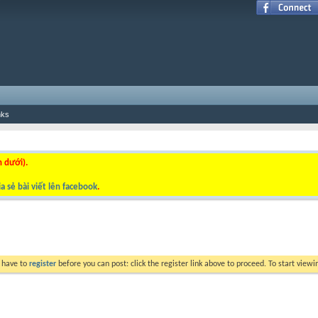
nks
n dưới).
a sẻ bài viết lên facebook
.
y have to
register
before you can post: click the register link above to proceed. To start view