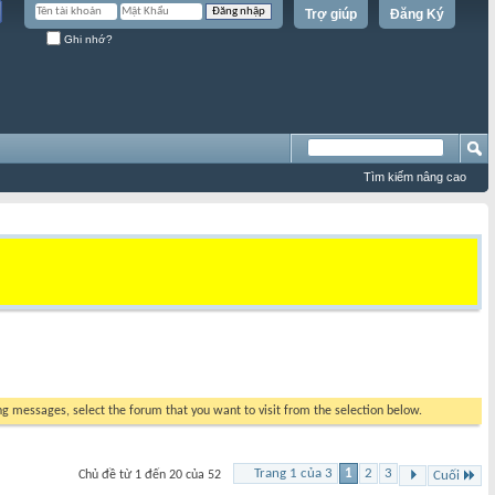
Trợ giúp
Đăng Ký
Ghi nhớ?
Tìm kiếm nâng cao
ing messages, select the forum that you want to visit from the selection below.
Trang 1 của 3
1
2
3
Chủ đề từ 1 đến 20 của 52
Cuối