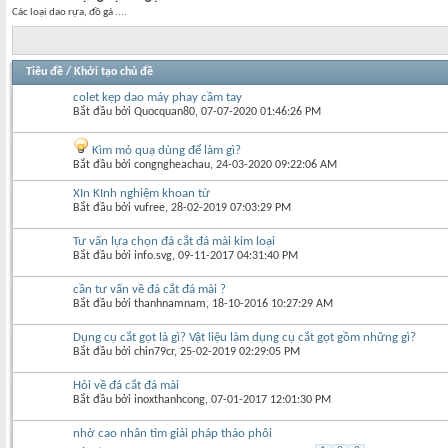
Các loại dao rựa, đồ gá ....
Tiêu đề
/
Khởi tạo chủ đề
colet kẹp dao máy phay cầm tay
Bắt đầu bởi
Quocquan80
‎, 07-07-2020 01:46:26 PM
Kìm mỏ quạ dùng để làm gì?
Bắt đầu bởi
congngheachau
‎, 24-03-2020 09:22:06 AM
XIn KInh nghiệm khoan từ
Bắt đầu bởi
vufree
‎, 28-02-2019 07:03:29 PM
Tư vấn lựa chọn đá cắt đá mài kim loại
Bắt đầu bởi
info.svg
‎, 09-11-2017 04:31:40 PM
cần tư vấn về đá cắt đá mài ?
Bắt đầu bởi
thanhnamnam
‎, 18-10-2016 10:27:29 AM
Dụng cụ cắt gọt là gì? Vật liệu làm dụng cụ cắt gọt gồm những gì?
Bắt đầu bởi
chin79cr
‎, 25-02-2019 02:29:05 PM
Hỏi về đá cắt đá mài
Bắt đầu bởi
inoxthanhcong
‎, 07-01-2017 12:01:30 PM
nhờ cao nhân tìm giải pháp tháo phôi