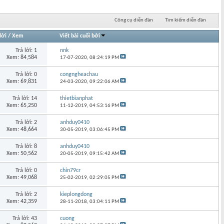
Công cụ diễn đàn
Tìm kiếm diễn đàn
lời
/
Xem
Viết bài cuối bởi
Trả lời: 1
nnk
Xem: 84,584
17-07-2020,
08:24:19 PM
Trả lời: 0
congngheachau
Xem: 69,831
24-03-2020,
09:22:06 AM
Trả lời: 14
thietbianphat
Xem: 65,250
11-12-2019,
04:53:16 PM
Trả lời: 2
anhduy0410
Xem: 48,664
30-05-2019,
03:06:45 PM
Trả lời: 8
anhduy0410
Xem: 50,562
20-05-2019,
09:15:42 AM
Trả lời: 0
chin79cr
Xem: 49,068
25-02-2019,
02:29:05 PM
Trả lời: 2
kieplongdong
Xem: 42,359
28-11-2018,
03:04:11 PM
Trả lời: 43
cuong