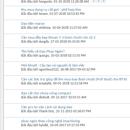
1
2
3
Bắt đầu bởi
honganle
‎, 01-10-2018 11:26:38 AM
thu mua dụng cụ cắt gọt - phế hợp kim
Bắt đầu bởi
lenam
‎, 01-07-2018 10:53:42 PM
Dao tiện marox
Bắt đầu bởi
vinhinox
‎, 10-04-2018 11:27:02 AM
Cần mua đầu kẹp khoan 1-13mm chuôi côn số 2
Bắt đầu bởi
dungtb
‎, 27-03-2018 05:35:05 PM
TÌm hiểu về Dao Phay Ngón?
Bắt đầu bởi
quocgu
‎, 10-02-2018 02:11:55 PM
Mũi khoét - Cấu tạo và nguyên lý làm việc
Bắt đầu bởi
ngochieu5522
‎, 26-08-2017 09:43:32 PM
Cần các bác trợ giúp để tìm mua loại đuôi chuột (Pull Stud) cho BT30
Bắt đầu bởi
emptyhb
‎, 09-01-2018 12:21:56 PM
dao cắt cho nhựa cứng compact
Bắt đầu bởi
dinhcdt
‎, 09-12-2017 10:59:15 AM
Cần pro tư vấn cách sử dụng dao
Bắt đầu bởi
Thành Đức
‎, 25-11-2015 05:56:07 PM
phay ngón theo công nghệ imachining
Bắt đầu bởi
haivlkt
‎, 10-09-2017 07:27:33 PM