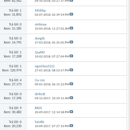
Xem: 82,562
04-10-2018,
03:27:37 PM
Trả lời: 1
Minhhp
Xem: 31,892
02-07-2018,
02:39:54 PM
Trả lời: 0
vinhinox
Xem: 15,185
10-04-2018,
11:27:02 AM
Trả lời: 0
dungtb
Xem: 14,795
27-03-2018,
05:35:05 PM
Trả lời: 1
QuyND
Xem: 17,208
10-02-2018,
07:27:04 PM
Trả lời: 1
ngochieu5522
Xem: 120,974
27-01-2018,
08:53:57 PM
Trả lời: 4
Ga con
Xem: 27,173
09-01-2018,
06:15:22 PM
Trả lời: 0
dinhcdt
Xem: 17,396
09-12-2017,
10:59:15 AM
Trả lời: 9
BK05
Xem: 30,482
20-09-2017,
12:14:58 PM
Trả lời: 0
haivlkt
Xem: 20,230
10-09-2017,
07:27:33 PM