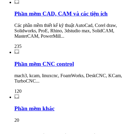
Phần mềm CAD, CAM và các tiện ích
Các phần mềm thiết kế kỹ thuật AutoCad, Corel draw,
Solidworks, ProE, Rhino, 3dstudio max, SolidCAM,
MasterCAM, PowerMill...
235
Phần mềm CNC control
mach3, kcam, linuxcnc, FoamWorks, DeskCNC, KCam,
TurboCNC...
120
Phần mềm khác
20