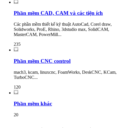
Phần mềm CAD, CAM và các tiện ích
Các phần mềm thiết kế kỹ thuật AutoCad, Corel draw,
Solidworks, ProE, Rhino, 3dstudio max, SolidCAM,
MasterCAM, PowerMill...
235
Phần mềm CNC control
mach3, kcam, linuxcnc, FoamWorks, DeskCNC, KCam,
TurboCNC...
120
Phần mềm khác
20