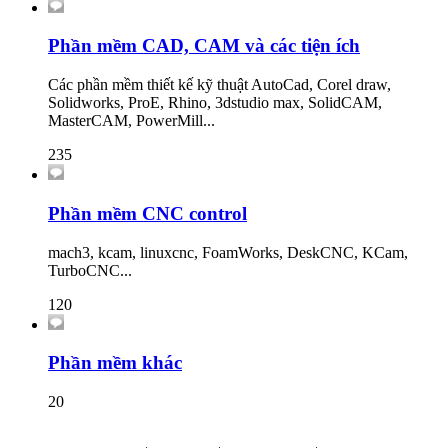
Phần mềm CAD, CAM và các tiện ích
Các phần mềm thiết kế kỹ thuật AutoCad, Corel draw,
Solidworks, ProE, Rhino, 3dstudio max, SolidCAM,
MasterCAM, PowerMill...
235
Phần mềm CNC control
mach3, kcam, linuxcnc, FoamWorks, DeskCNC, KCam,
TurboCNC...
120
Phần mềm khác
20