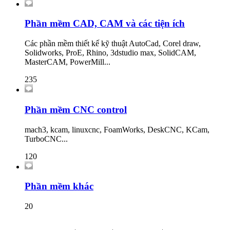
Phần mềm CAD, CAM và các tiện ích
Các phần mềm thiết kế kỹ thuật AutoCad, Corel draw,
Solidworks, ProE, Rhino, 3dstudio max, SolidCAM,
MasterCAM, PowerMill...
235
Phần mềm CNC control
mach3, kcam, linuxcnc, FoamWorks, DeskCNC, KCam,
TurboCNC...
120
Phần mềm khác
20