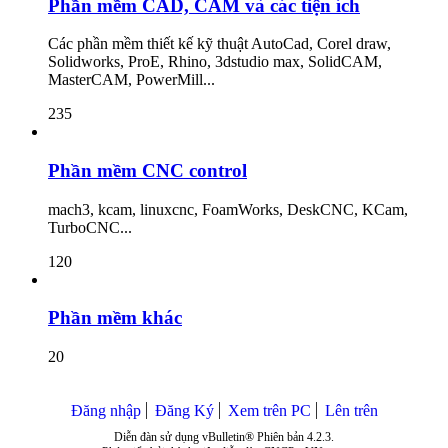
Phần mềm CAD, CAM và các tiện ích
Các phần mềm thiết kế kỹ thuật AutoCad, Corel draw,
Solidworks, ProE, Rhino, 3dstudio max, SolidCAM,
MasterCAM, PowerMill...
235
Phần mềm CNC control
mach3, kcam, linuxcnc, FoamWorks, DeskCNC, KCam,
TurboCNC...
120
Phần mềm khác
20
Đăng nhập
Đăng Ký
Xem trên PC
Lên trên
Diễn đàn sử dụng vBulletin® Phiên bản 4.2.3.