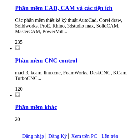
Phần mềm CAD, CAM và các tiện ích
Các phần mềm thiết kế kỹ thuật AutoCad, Corel draw,
Solidworks, ProE, Rhino, 3dstudio max, SolidCAM,
MasterCAM, PowerMill...
235
Phần mềm CNC control
mach3, kcam, linuxcnc, FoamWorks, DeskCNC, KCam,
TurboCNC...
120
Phần mềm khác
20
Đăng nhập
Đăng Ký
Xem trên PC
Lên trên