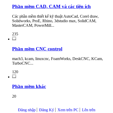
Phần mềm CAD, CAM và các tiện ích
Các phần mềm thiết kế kỹ thuật AutoCad, Corel draw,
Solidworks, ProE, Rhino, 3dstudio max, SolidCAM,
MasterCAM, PowerMill...
235
Phần mềm CNC control
mach3, kcam, linuxcnc, FoamWorks, DeskCNC, KCam,
TurboCNC...
120
Phần mềm khác
20
Đăng nhập
Đăng Ký
Xem trên PC
Lên trên