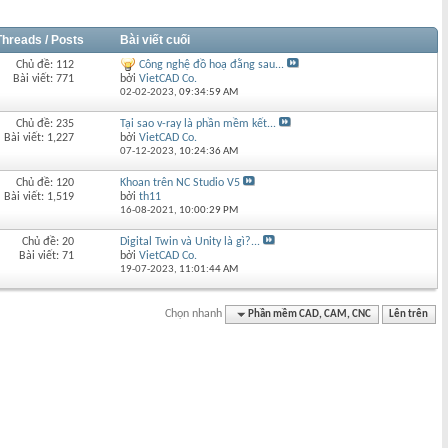
Threads / Posts
Bài viết cuối
Chủ đề: 112
Công nghệ đồ hoạ đằng sau...
Bài viết: 771
bởi
VietCAD Co.
02-02-2023,
09:34:59 AM
Chủ đề: 235
Tại sao v-ray là phần mềm kết...
Bài viết: 1,227
bởi
VietCAD Co.
07-12-2023,
10:24:36 AM
Chủ đề: 120
Khoan trên NC Studio V5
Bài viết: 1,519
bởi
th11
16-08-2021,
10:00:29 PM
Chủ đề: 20
Digital Twin và Unity là gì?...
Bài viết: 71
bởi
VietCAD Co.
19-07-2023,
11:01:44 AM
Chọn nhanh
Phần mềm CAD, CAM, CNC
Lên trên