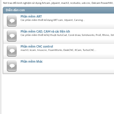
Nơi trao đổi kinh nghiệm sử dụng Artcam, jdpaint, mach3, ncstudio, usb cnc, Delcam PowerMill
Diễn đàn con
Phần mềm ART
Các phần mềm thiết kế dạng ART cam, Jdpaint, Carving...
Phần mềm CAD, CAM và các tiện ích
Các phần mềm thiết kế kỹ thuật AutoCad, Corel draw, Solidworks, ProE, Rhino, 3
Phần mềm CNC control
mach3, kcam, linuxcnc, FoamWorks, DeskCNC, KCam, TurboCNC...
Phần mềm khác