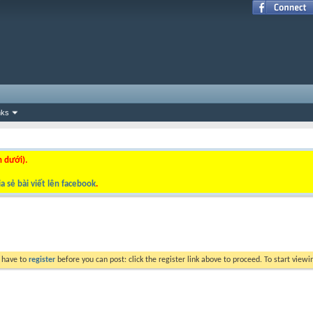
nks
n dưới).
a sẻ bài viết lên facebook
.
y have to
register
before you can post: click the register link above to proceed. To start view