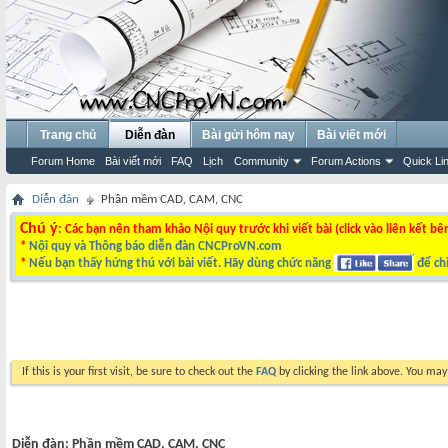
Trang chủ
Diễn đàn
Bài gửi hôm nay
Bài viết mới
Forum Home
Bài viết mới
FAQ
Lịch
Community
Forum Actions
Quick Li
Diễn đàn
Phần mềm CAD, CAM, CNC
Chú ý
: Các bạn nên tham khảo Nội quy trước khi viết bài (click vào liên kết bê
*
Nội quy và Thông báo diễn đàn CNCProVN.com
*
Nếu bạn thấy hứng thú với bài viết. Hãy dùng chức năng
để chi
If this is your first visit, be sure to check out the
FAQ
by clicking the link above. You ma
Diễn đàn:
Phần mềm CAD, CAM, CNC