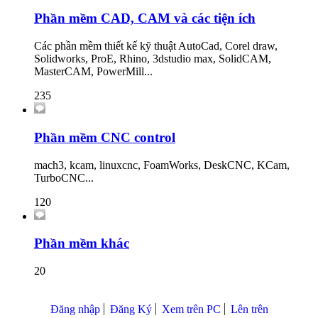
Phần mềm CAD, CAM và các tiện ích
Các phần mềm thiết kế kỹ thuật AutoCad, Corel draw,
Solidworks, ProE, Rhino, 3dstudio max, SolidCAM,
MasterCAM, PowerMill...
235
Phần mềm CNC control
mach3, kcam, linuxcnc, FoamWorks, DeskCNC, KCam,
TurboCNC...
120
Phần mềm khác
20
Đăng nhập
Đăng Ký
Xem trên PC
Lên trên