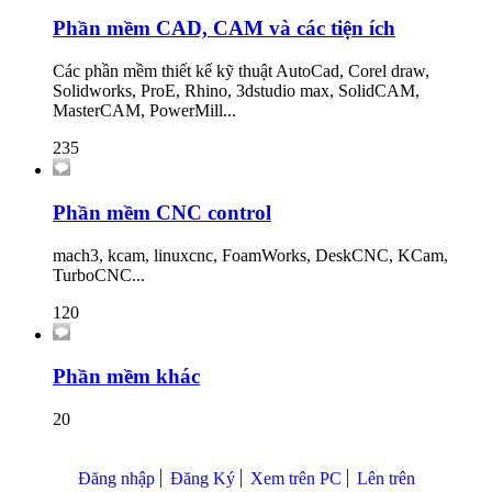
Phần mềm CAD, CAM và các tiện ích
Các phần mềm thiết kế kỹ thuật AutoCad, Corel draw,
Solidworks, ProE, Rhino, 3dstudio max, SolidCAM,
MasterCAM, PowerMill...
235
Phần mềm CNC control
mach3, kcam, linuxcnc, FoamWorks, DeskCNC, KCam,
TurboCNC...
120
Phần mềm khác
20
Đăng nhập
Đăng Ký
Xem trên PC
Lên trên