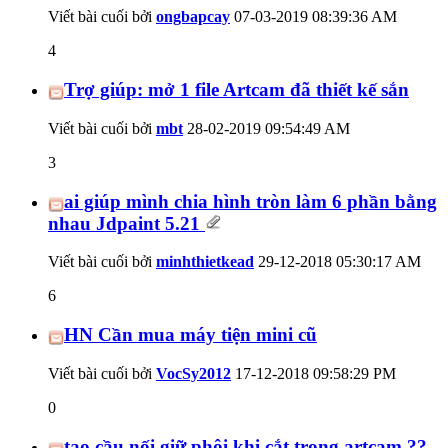
Viết bài cuối bởi
ongbapcay
07-03-2019
08:39:36 AM
4
Trợ giúp: mở 1 file Artcam đã thiết kế sắn
Viết bài cuối bởi
mbt
28-02-2019
09:54:49 AM
3
ai giúp mình chia hình tròn làm 6 phần bằng
nhau Jdpaint 5.21
Viết bài cuối bởi
minhthietkead
29-12-2018
05:30:17 AM
6
HN Cần mua máy tiện mini cũ
Viết bài cuối bởi
VocSy2012
17-12-2018
09:58:29 PM
0
tạo cầu nối giữ phôi khi cắt trong artcam ??