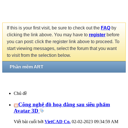
If this is your first visit, be sure to check out the
FAQ
by
clicking the link above. You may have to
register
before
you can post: click the register link above to proceed. To
start viewing messages, select the forum that you want
to visit from the selection below.
Phần mềm ART
Chủ đề
Công nghệ đồ hoạ đằng sau siêu phẩm
Avatar 3D
Viết bài cuối bởi
VietCAD Co.
02-02-2023
09:34:59 AM