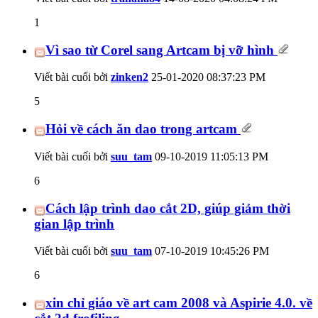
1
Vì sao từ Corel sang Artcam bị vỡ hình
Viết bài cuối bởi
zinken2
25-01-2020
08:37:23 PM
5
Hỏi về cách ăn dao trong artcam
Viết bài cuối bởi
suu_tam
09-10-2019
11:05:13 PM
6
Cách lập trình dao cắt 2D, giúp giảm thời
gian lập trình
Viết bài cuối bởi
suu_tam
07-10-2019
10:45:26 PM
6
xin chỉ giáo về art cam 2008 và Aspirie 4.0. về