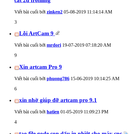
cắt 2d frofiling
Viết bài cuối bởi
zinken2
05-08-2019
11:14:14 AM
3
Lỗi ArtCam 9
Viết bài cuối bởi
mrdori
19-07-2019
07:18:20 AM
9
Xin artcam Pro 9
Viết bài cuối bởi
phuong786
15-06-2019
10:14:25 AM
6
xin nhờ giúp đỡ artcam pro 9.1
Viết bài cuối bởi
hatien
01-05-2019
11:09:23 PM
4
tạo file gode con dấu in nhiệt cho máy cnc