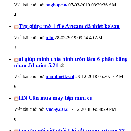
Viết bài cuối bởi
ongbapcay
07-03-2019
08:39:36 AM
4
Trợ giúp: mở 1 file Artcam đã thiết kế sắn
Viết bài cuối bởi
mbt
28-02-2019
09:54:49 AM
3
ai giúp mình chia hình tròn làm 6 phần bằng
nhau Jdpaint 5.21
Viết bài cuối bởi
minhthietkead
29-12-2018
05:30:17 AM
6
HN Cần mua máy tiện mini cũ
Viết bài cuối bởi
VocSy2012
17-12-2018
09:58:29 PM
0
tạo cầu nối giữ phôi khi cắt trong artcam ??