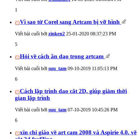
1
Vì sao từ Corel sang Artcam bị vỡ hình
Viết bài cuối bởi
zinken2
25-01-2020
08:37:23 PM
5
Hỏi về cách ăn dao trong artcam
Viết bài cuối bởi
suu_tam
09-10-2019
11:05:13 PM
6
Cách lập trình dao cắt 2D, giúp giảm thời
gian lập trình
Viết bài cuối bởi
suu_tam
07-10-2019
10:45:26 PM
6
xin chỉ giáo về art cam 2008 và Aspirie 4.0. về