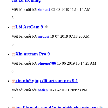
cắt 2d frofiling
Viết bài cuối bởi
zinken2
05-08-2019
11:14:14 AM
3
Lỗi ArtCam 9
Viết bài cuối bởi
mrdori
19-07-2019
07:18:20 AM
9
Xin artcam Pro 9
Viết bài cuối bởi
phuong786
15-06-2019
10:14:25 AM
6
xin nhờ giúp đỡ artcam pro 9.1
Viết bài cuối bởi
hatien
01-05-2019
11:09:23 PM
4
tạo file gode con dấu in nhiệt cho máy cnc