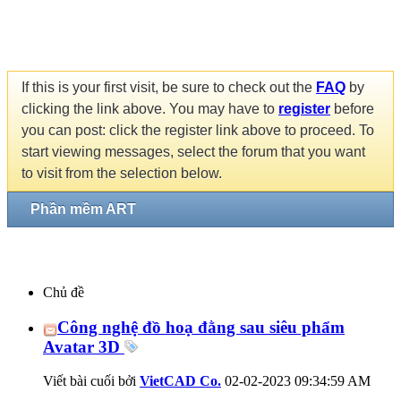
If this is your first visit, be sure to check out the
FAQ
by
clicking the link above. You may have to
register
before
you can post: click the register link above to proceed. To
start viewing messages, select the forum that you want
to visit from the selection below.
Phần mềm ART
Chủ đề
Công nghệ đồ hoạ đằng sau siêu phẩm
Avatar 3D
Viết bài cuối bởi
VietCAD Co.
02-02-2023
09:34:59 AM