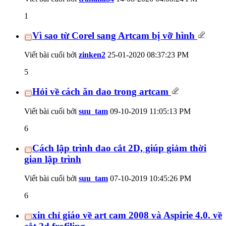
1
Vì sao từ Corel sang Artcam bị vỡ hình
Viết bài cuối bởi
zinken2
25-01-2020
08:37:23 PM
5
Hỏi về cách ăn dao trong artcam
Viết bài cuối bởi
suu_tam
09-10-2019
11:05:13 PM
6
Cách lập trình dao cắt 2D, giúp giảm thời
gian lập trình
Viết bài cuối bởi
suu_tam
07-10-2019
10:45:26 PM
6
xin chỉ giáo về art cam 2008 và Aspirie 4.0. về