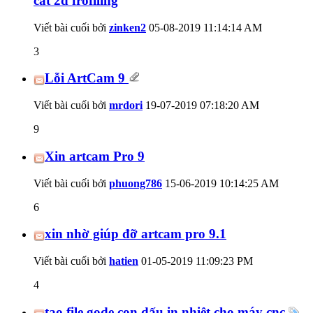
cắt 2d frofiling
Viết bài cuối bởi
zinken2
05-08-2019
11:14:14 AM
3
Lỗi ArtCam 9
Viết bài cuối bởi
mrdori
19-07-2019
07:18:20 AM
9
Xin artcam Pro 9
Viết bài cuối bởi
phuong786
15-06-2019
10:14:25 AM
6
xin nhờ giúp đỡ artcam pro 9.1
Viết bài cuối bởi
hatien
01-05-2019
11:09:23 PM
4
tạo file gode con dấu in nhiệt cho máy cnc