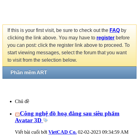
If this is your first visit, be sure to check out the
FAQ
by
clicking the link above. You may have to
register
before
you can post: click the register link above to proceed. To
start viewing messages, select the forum that you want
to visit from the selection below.
Phần mềm ART
Chủ đề
Công nghệ đồ hoạ đằng sau siêu phẩm
Avatar 3D
Viết bài cuối bởi
VietCAD Co.
02-02-2023
09:34:59 AM